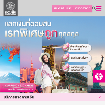
ลูกค้าธุรกิจ
สมัครสินเชื่อ
ตรวจสลาก
ลูกค้าผู้ประกอบรายย่อย
โปรโมชัน
ออมเพื่อสุข
เกี่ยวกับธนาคาร
การพัฒนาที่ยั่งยืน
ข่าวสาร
บริการทางการเงิน
Op
อื่นๆ
ติดต่อเรา
บริการออนไลน์
บริการทางการเงิน
TH
EN
GSB Society