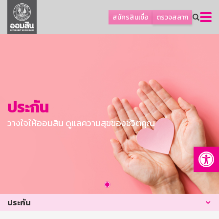
ลูกค้าธุรกิจ
สมัครสินเชื่อ
ตรวจสลาก
ลูกค้าผู้ประกอบรายย่อย
โปรโมชัน
ออมเพื่อสุข
เกี่ยวกับธนาคาร
การพัฒนาที่ยั่งยืน
ประกัน
ข่าวสาร
วางใจให้ออมสิน ดูแลความสุขของชีวิตคุณ
บริการทางการเงิน
Op
อื่นๆ
ติดต่อเรา
บริการออนไลน์
ประกัน
TH
EN
GSB Society