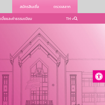
สมัครสินเชื่อ
ตรวจสลาก
เบี้ยและค่าธรรมเนียม
TH
Op