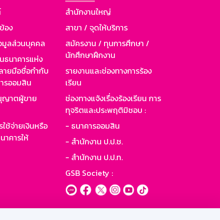
์
สำนักงานใหญ่
วข้อง
สาขา / จุดให้บริการ
อมูลส่วนบุคคล
สมัครงาน / ทุนการศึกษา /
นักศึกษาฝึกงาน
านธนาคารแห่ง
ายมือชื่อกำกับ
รายงานและช่องทางการร้อง
าคารออมสิน
เรียน
ุญาตผู้ขาย
ช่องทางแจ้งเรื่องร้องเรียน การ
ทุจริตและประพฤติมิชอบ :
ใช้จ่ายเงินหรือ
- ธนาคารออมสิน
นาคารให้
- สำนักงาน ป.ป.ช.
- สำนักงาน ป.ป.ท.
GSB Society :
ะบบเน็ตเมล