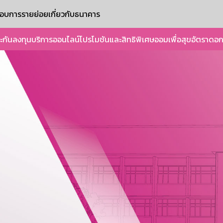
ะกอบการรายย่อย
เกี่ยวกับธนาคาร
ะกัน
ลงทุน
บริการออนไลน์
โปรโมชันและสิทธิพิเศษ
ออมเพื่อสุข
อัตราดอก