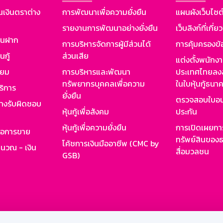
นเงินตราต่าง
การพัฒนาเพื่อความยั่งยืน
แผนผังเว็บไซต
รายงานการพัฒนาอย่างยั่งยืน
เว็บลิงก์ที่เกี่ย
งินฝาก
การบริหารจัดการผู้มีส่วนได้
การคุ้มครองข้
นกู้
ส่วนเสีย
แต่งตั้งพนักง
ียม
การบริหารและพัฒนา
ประเทศไทยลงล
ทรัพยากรบุคคลเพื่อความ
ในใบหุ้นกู้ธน
ริการ
ยั่งยืน
ตรวจสอบใบอน
ย่างรับผิดชอบ
หุ้นกู้เพื่อสังคม
ประกัน
หุ้นกู้เพื่อความยั่งยืน
การเปิดเผยการ
รอการขาย
ทรัพย์สินของธ
โค้ชการเงินมืออาชีพ (CMC by
ำนวณ - เงิน
สื่อมวลชน
GSB)
กงาน
Web HR
GSB Wisdom
M-Search
เข้าสู่ร