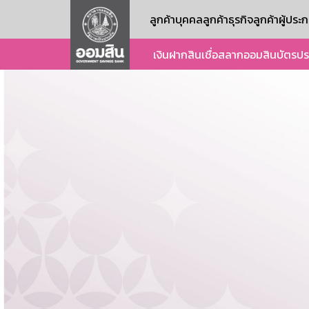
ลูกค้าบุคคล
ลูกค้าธุรกิจ
ลูกค้าผู้ปร
เงินฝาก
สินเชื่อ
สลากออมสิน
บัตร
ปร