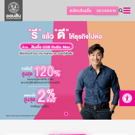
ลูกค้าธุรกิจ
สมัครสินเชื่อ
ตรวจสลาก
ลูกค้าผู้ประกอบรายย่อย
โปรโมชัน
ออมเพื่อสุข
เกี่ยวกับธนาคาร
การพัฒนาที่ยั่งยืน
ข่าวสาร
บริการทางการเงิน
Op
อื่นๆ
ติดต่อเรา
บริการออนไลน์
TH
EN
GSB Society