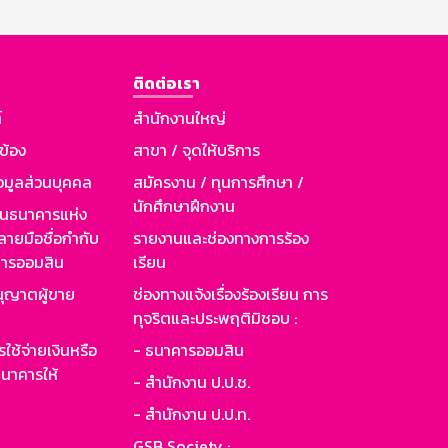
ติดต่อเรา
์
สำนักงานใหญ่
วข้อง
สาขา / จุดให้บริการ
อมูลส่วนบุคคล
สมัครงาน / ทุนการศึกษา /
นักศึกษาฝึกงาน
านธนาคารแห่ง
ายมือชื่อกำกับ
รายงานและช่องทางการร้อง
าคารออมสิน
เรียน
ุญาตผู้ขาย
ช่องทางแจ้งเรื่องร้องเรียน การ
ทุจริตและประพฤติมิชอบ :
ใช้จ่ายเงินหรือ
- ธนาคารออมสิน
นาคารให้
- สำนักงาน ป.ป.ช.
- สำนักงาน ป.ป.ท.
GSB Society :