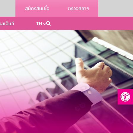
สมัครสินเชื่อ
ตรวจสลาก
อสเอ็มอี
TH
Op