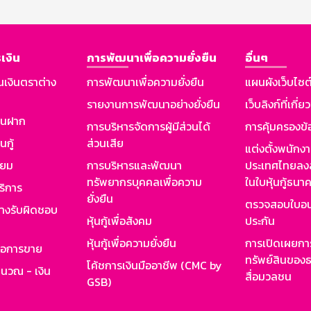
เงิน
การพัฒนาเพื่อความยั่งยืน
อื่นๆ
นเงินตราต่าง
การพัฒนาเพื่อความยั่งยืน
แผนผังเว็บไซต
รายงานการพัฒนาอย่างยั่งยืน
เว็บลิงก์ที่เกี่ย
งินฝาก
การบริหารจัดการผู้มีส่วนได้
การคุ้มครองข้
นกู้
ส่วนเสีย
แต่งตั้งพนักง
ียม
การบริหารและพัฒนา
ประเทศไทยลงล
ทรัพยากรบุคคลเพื่อความ
ในใบหุ้นกู้ธน
ริการ
ยั่งยืน
ตรวจสอบใบอน
ย่างรับผิดชอบ
หุ้นกู้เพื่อสังคม
ประกัน
หุ้นกู้เพื่อความยั่งยืน
การเปิดเผยการ
รอการขาย
ทรัพย์สินของธ
โค้ชการเงินมืออาชีพ (CMC by
ำนวณ - เงิน
สื่อมวลชน
GSB)