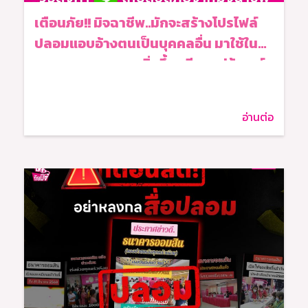
เตือนภัย!! มิจฉาชีพ..มักจะสร้างโปรไฟล์
ปลอมแอบอ้างตนเป็นบุคคลอื่น มาใช้ใน
การหลอกลวงมากยิ่งขึ้น เพียงแค่รู้เบอร์
โทรศัพท์ หรือ LINE ID ก็จะตีเนียนทักแช
ตมาชวนคุยเพื่อหลอกลวงในรูปแบบ
อ่านต่อ
ต่างๆ