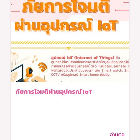
ภัยการโจมตีผ่านอุปกรณ์ IoT
อ่านต่อ