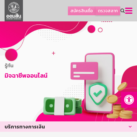
ลูกค้าธุรกิจ
สมัครสินเชื่อ
ตรวจสลาก
ลูกค้าผู้ประกอบรายย่อย
โปรโมชัน
ออมเพื่อสุข
เกี่ยวกับธนาคาร
การพัฒนาที่ยั่งยืน
รู้ทัน
ข่าวสาร
มิจฉาชีพออนไลน์
บริการทางการเงิน
Op
อื่นๆ
ติดต่อเรา
บริการออนไลน์
บริการทางการเงิน
TH
EN
GSB Society