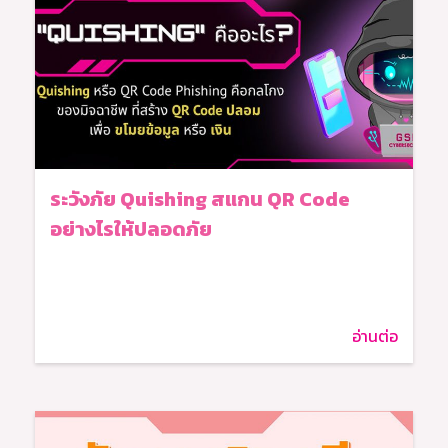
ระวังภัย Quishing สแกน QR Code
อย่างไรให้ปลอดภัย
อ่านต่อ