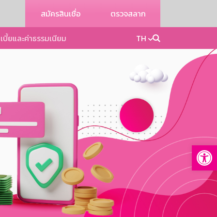
สมัครสินเชื่อ
ตรวจสลาก
เบี้ยและค่าธรรมเนียม
TH
Op