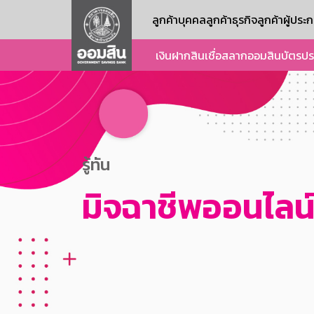
ลูกค้าบุคคล
ลูกค้าธุรกิจ
ลูกค้าผู้ปร
เงินฝาก
สินเชื่อ
สลากออมสิน
บัตร
ปร
รู้ทัน
มิจฉาชีพออนไลน