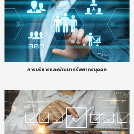
การบริหารและพัฒนาทรัพยากรบุคคล