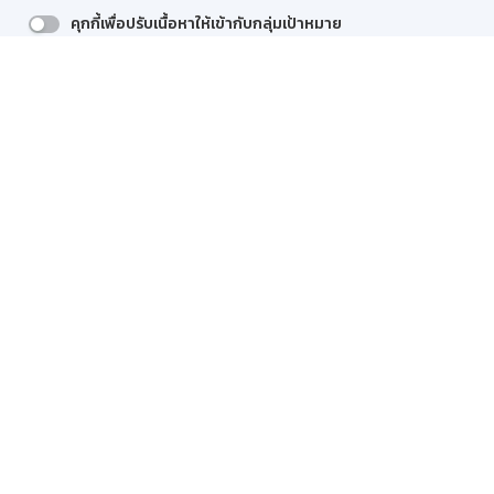
ข่าวสาร
คุกกี้เพื่อปรับเนื้อหาให้เข้ากับกลุ่มเป้าหมาย
บริการทางการเงิน
รายละเอียดเพิ่มเติม >>
การพัฒนาเพื่อความยั่งยืน
ปฏิเสธ
บันทึกความยินยอม
ยอมรับทั้งหมด
อื่นๆ
ติดต่อเรา
GSB Society:
สำหรับพนักงาน
Web HR
GSB Wisdom
M-Search
เข้าสู่ระบบเน็ตเมล