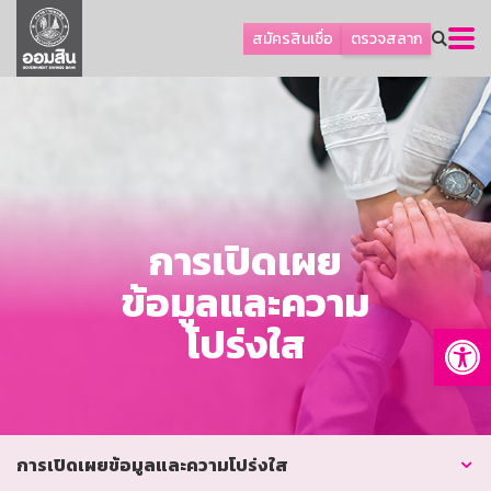
ลูกค้าธุรกิจ
สมัครสินเชื่อ
ตรวจสลาก
ลูกค้าผู้ประกอบรายย่อย
โปรโมชัน
ออมเพื่อสุข
เกี่ยวกับธนาคาร
การพัฒนาที่ยั่งยืน
การเปิดเผย
ข่าวสาร
ข้อมูลและความ
บริการทางการเงิน
Op
โปร่งใส
อื่นๆ
ติดต่อเรา
บริการออนไลน์
TH
EN
การเปิดเผยข้อมูลและความโปร่งใส
GSB Society