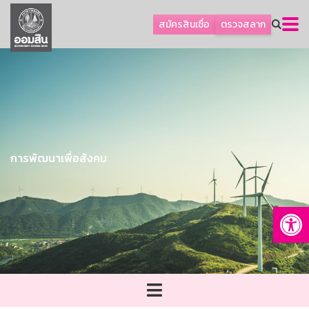
ลูกค้าธุรกิจ
สมัครสินเชื่อ
ตรวจสลาก
ลูกค้าผู้ประกอบรายย่อย
โปรโมชัน
ออมเพื่อสุข
เกี่ยวกับธนาคาร
การพัฒนาที่ยั่งยืน
การพัฒนาเพื่อสังคม
ข่าวสาร
บริการทางการเงิน
Op
อื่นๆ
ติดต่อเรา
บริการออนไลน์
TH
EN
GSB Society