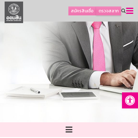
ลูกค้าธุรกิจ
สมัครสินเชื่อ
ตรวจสลาก
ลูกค้าผู้ประกอบรายย่อย
โปรโมชัน
ออมเพื่อสุข
เกี่ยวกับธนาคาร
การพัฒนาที่ยั่งยืน
ข่าวสาร
บริการทางการเงิน
Op
อื่นๆ
ติดต่อเรา
บริการออนไลน์
TH
EN
GSB Society