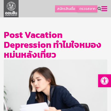
ลูกค้าธุรกิจ
สมัครสินเชื่อ
ตรวจสลาก
ลูกค้าผู้ประกอบรายย่อย
โปรโมชัน
Post Vacation
ออมเพื่อสุข
Depression ทำไมใจหมอง
เกี่ยวกับธนาคาร
การพัฒนาที่ยั่งยืน
หม่นหลังเที่ยว
ข่าวสาร
บริการทางการเงิน
Op
อื่นๆ
ติดต่อเรา
บริการออนไลน์
TH
EN
GSB Society