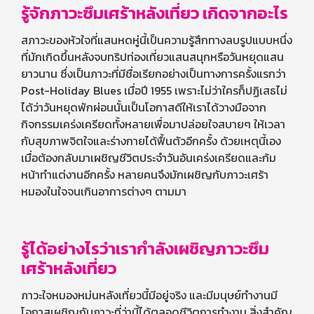
รู้จักภาวะซึมเศร้าหลังเที่ยว เกิดจากอะไร
สภาวะของหัวใจที่แสนหดหู่นี้เป็นความรู้สึกทางลบรูปแบบหนึ่ง
ที่มักเกิดขึ้นหลังจบทริปท่องเที่ยวแสนสนุกหรือวันหยุดแสน
ยาวนาน ซึ่งเป็นภาวะที่มีชื่อเรียกอย่างเป็นทางการครั้งแรกว่า
Post-Holiday Blues เมื่อปี
1955
เพราะไม่ว่าใครก็ปฏิเสธไม่
ได้ว่าวันหยุดพักผ่อนนั้นเป็นโอกาสดีให้เราได้วางมือจาก
กิจกรรมเคร่งเครียดทั้งหลายเพื่อมาปล่อยใจสบายๆ ให้เวลา
กับสุขภาพจิตใจและร่างกายได้ฟื้นตัวอีกครั้ง ด้วยเหตุนี้เอง
เมื่อต้องกลับมาเผชิญชีวิตประจำวันอันเคร่งเครียดและก้ม
หน้าทำแต่งานอีกครั้ง หลายคนจึงมักเผชิญกับภาวะเศร้า
หมองในใจจนเกินอาการต่างๆ ตามมา
รู้ได้อย่างไรว่าเรากำลังเผชิญภาวะซึม
เศร้าหลังเที่ยว
ภาวะใจหมองหม่นหลังเที่ยวนี้มีอยู่จริง และมีมนุษย์ทำงานมี
โอกาสเผชิญกับภาวะที่ว่านี้ได้ตลอดชีวิตการทำงาน สิ่งสำคัญ