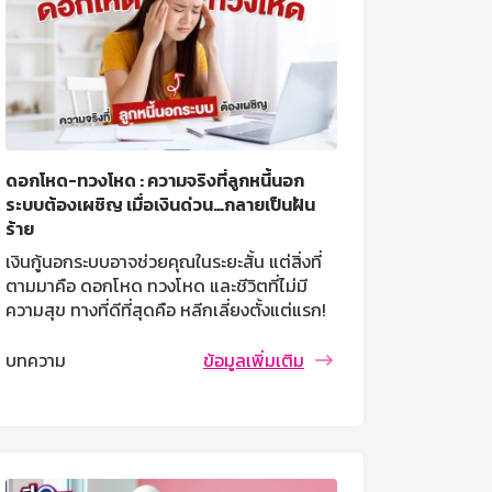
ดอกโหด-ทวงโหด : ความจริงที่ลูกหนี้นอก
ระบบต้องเผชิญ เมื่อเงินด่วน…กลายเป็นฝัน
ร้าย
เงินกู้นอกระบบอาจช่วยคุณในระยะสั้น แต่สิ่งที่
ตามมาคือ ดอกโหด ทวงโหด และชีวิตที่ไม่มี
ความสุข ทางที่ดีที่สุดคือ หลีกเลี่ยงตั้งแต่แรก!
แต่ถ้าคุณตกอยู่ในวังวนนี้แล้ว อย่าท้อใจ! ยังมี
ทางออกเสมอ ขอเพียงเริ่มต้นจัดการให้เร็ว
บทความ
ข้อมูลเพิ่มเติม
ที่สุด!