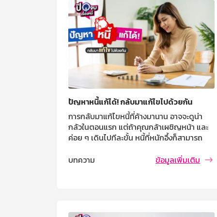
ปัญหาหนี้แก้ได้! กลับมาแก้ไขไปด้วยกัน
การกลับมาแก้ไขหนี้ที่ค้างมานาน อาจจะดูน่า
กลัวในตอนแรก แต่ถ้าคุณกล้าเผชิญหน้า และ
ค่อย ๆ เดินไปทีละขั้น หนี้ที่หนักอึ้งก็สามารถ
จัดการได้ สิ่งสำคัญคือ “อย่าหนีหนี้” แต่ให้เริ่ม
ต้นแก้ไขและหาทางออกให้กับตัวเอง หนี้ไม่ใช่
บทความ
ข้อมูลเพิ่มเติม
จุดจบของชีวิต แต่เป็นบทเรียนที่เราสามารถ
แก้ไขได้ ขอแค่เริ่มต้น!