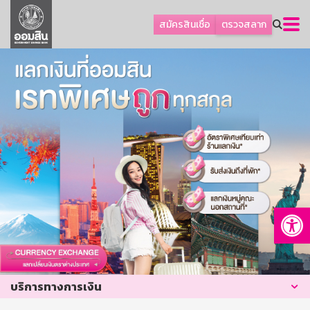
ลูกค้าธุรกิจ
สมัครสินเชื่อ
ตรวจสลาก

ลูกค้าผู้ประกอบรายย่อย
โปรโมชัน
ออมเพื่อสุข
เกี่ยวกับธนาคาร
การพัฒนาที่ยั่งยืน
ข่าวสาร
บริการทางการเงิน
Op
อื่นๆ
ติดต่อเรา
บริการออนไลน์
บริการทางการเงิน
TH
EN
GSB Society