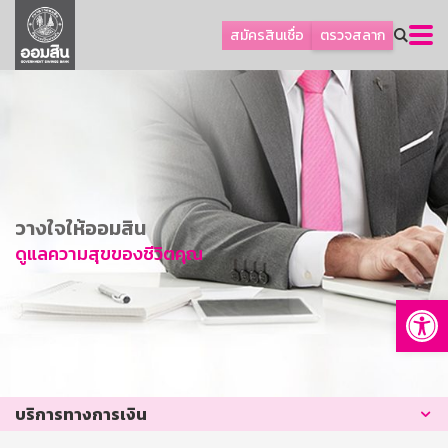
ลูกค้าธุรกิจ
สมัครสินเชื่อ
ตรวจสลาก
ลูกค้าผู้ประกอบรายย่อย
โปรโมชัน
ออมเพื่อสุข
เกี่ยวกับธนาคาร
การพัฒนาที่ยั่งยืน
วางใจให้ออมสิน
ข่าวสาร
ดูแลความสุขของชีวิตคุณ
บริการทางการเงิน
Op
อื่นๆ
ติดต่อเรา
บริการออนไลน์
บริการทางการเงิน
TH
EN
GSB Society