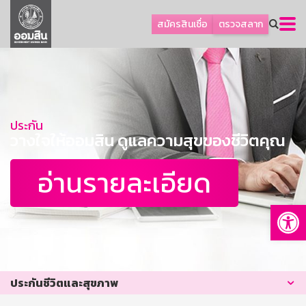
ลูกค้าธุรกิจ
สมัครสินเชื่อ
ตรวจสลาก
ลูกค้าผู้ประกอบรายย่อย
โปรโมชัน
ออมเพื่อสุข
เกี่ยวกับธนาคาร
ประกัน
วางใจให้ออมสิน ดูแลความสุขของชีวิตคุณ
การพัฒนาที่ยั่งยืน
ข่าวสาร
อ่านรายละเอียด
บริการทางการเงิน
Op
อื่นๆ
ติดต่อเรา
บริการออนไลน์
ประกันชีวิตและสุขภาพ
TH
EN
GSB Society