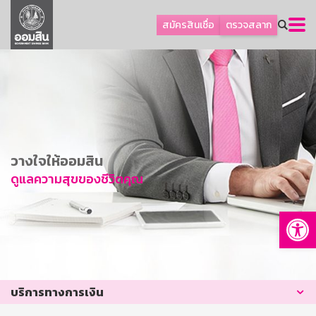
ลูกค้าธุรกิจ
สมัครสินเชื่อ
ตรวจสลาก
ลูกค้าผู้ประกอบรายย่อย
โปรโมชัน
ออมเพื่อสุข
เกี่ยวกับธนาคาร
การพัฒนาที่ยั่งยืน
วางใจให้ออมสิน
ข่าวสาร
ดูแลความสุขของชีวิตคุณ
บริการทางการเงิน
Op
อื่นๆ
ติดต่อเรา
บริการออนไลน์
บริการทางการเงิน
TH
EN
GSB Society