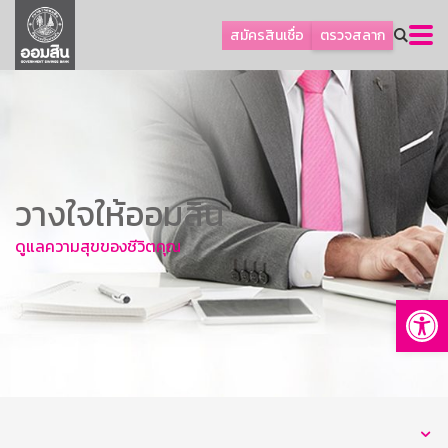
ลูกค้าธุรกิจ
สมัครสินเชื่อ
ตรวจสลาก
ลูกค้าผู้ประกอบรายย่อย
โปรโมชัน
ออมเพื่อสุข
เกี่ยวกับธนาคาร
วางใจให้ออมสิน
การพัฒนาที่ยั่งยืน
ข่าวสาร
ดูแลความสุขของชีวิตคุณ
บริการทางการเงิน
Op
อื่นๆ
ติดต่อเรา
บริการออนไลน์
TH
EN
GSB Society