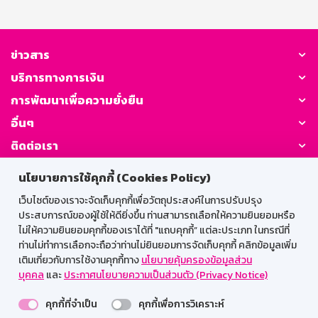
ข่าวสาร
บริการทางการเงิน
การพัฒนาเพื่อความยั่งยืน
อื่นๆ
ติดต่อเรา
นโยบายการใช้คุกกี้ (Cookies Policy)
GSB Society:
เว็บไซต์ของเราจะจัดเก็บคุกกี้เพื่อวัตถุประสงค์ในการปรับปรุง
ประสบการณ์ของผู้ใช้ให้ดียิ่งขึ้น ท่านสามารถเลือกให้ความยินยอมหรือ
ไม่ให้ความยินยอมคุกกี้ของเราได้ที่ "แถบคุกกี้” แต่ละประเภท ในกรณีที่
สำหรับพนักงาน
ท่านไม่ทำการเลือกจะถือว่าท่านไม่ยินยอมการจัดเก็บคุกกี้ คลิกข้อมูลเพิ่ม
เติมเกี่ยวกับการใช้งานคุกกี้ทาง
นโยบายคุ้มครองข้อมูลส่วน
Web HR
GSB Wisdom
M-Search
บุคคล
และ
ประกาศนโยบายความเป็นส่วนตัว (Privacy Notice)
เข้าสู่ระบบเน็ตเมล
คุกกี้ที่จำเป็น
คุกกี้เพื่อการวิเคราะห์