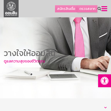
ลูกค้าธุรกิจ
สมัครสินเชื่อ
ตรวจสลาก
ลูกค้าผู้ประกอบรายย่อย
โปรโมชัน
ออมเพื่อสุข
เกี่ยวกับธนาคาร
วางใจให้ออมสิน
การพัฒนาที่ยั่งยืน
ข่าวสาร
ดูแลความสุขของชีวิตคุณ
บริการทางการเงิน
Op
อื่นๆ
ติดต่อเรา
บริการออนไลน์
TH
EN
GSB Society