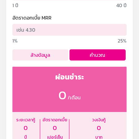
1 ปี
40 ปี
อัตราดอกเบี้ย MRR
1%
25%
ล้างข้อมูล
คำนวณ
ผ่อนชำระ
0
/เดือน
ระยะเวลากู้
อัตราดอกเบี้ย
วงเงินกู้
0
0
0
ปี
เปอร์เซ็น
บาท