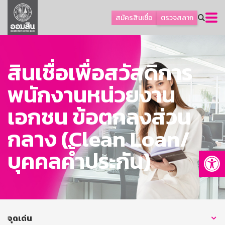
ลูกค้าธุรกิจ
สมัครสินเชื่อ
ตรวจสลาก
ลูกค้าผู้ประกอบรายย่อย
โปรโมชัน
สินเชื่อเพื่อสวัสดิการ
ออมเพื่อสุข
เกี่ยวกับธนาคาร
พนักงานหน่วยงาน
การพัฒนาที่ยั่งยืน
เอกชน ข้อตกลงส่วน
ข่าวสาร
กลาง (Clean Loan/
บริการทางการเงิน
Op
บุคคลค้ำประกัน)
อื่นๆ
ติดต่อเรา
บริการออนไลน์
TH
EN
จุดเด่น
GSB Society