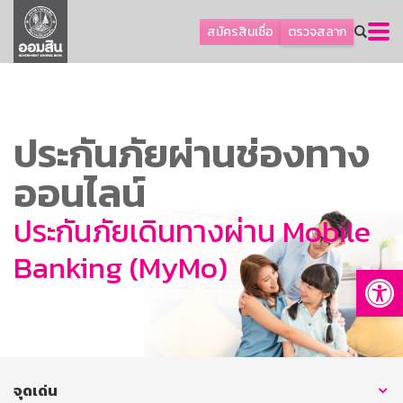
ลูกค้าธุรกิจ
สมัครสินเชื่อ
ตรวจสลาก
ลูกค้าผู้ประกอบรายย่อย
โปรโมชัน
ออมเพื่อสุข
ประกันภัยผ่านช่องทาง
เกี่ยวกับธนาคาร
ออนไลน์
การพัฒนาที่ยั่งยืน
ข่าวสาร
ประกันภัยเดินทางผ่าน Mobile
บริการทางการเงิน
Banking (MyMo)
Op
อื่นๆ
ติดต่อเรา
บริการออนไลน์
TH
EN
จุดเด่น
GSB Society