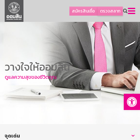
ลูกค้าธุรกิจ
สมัครสินเชื่อ
ตรวจสลาก
ลูกค้าผู้ประกอบรายย่อย
โปรโมชัน
ออมเพื่อสุข
เกี่ยวกับธนาคาร
วางใจให้ออมสิน
การพัฒนาที่ยั่งยืน
ข่าวสาร
ดูแลความสุขของชีวิตคุณ
บริการทางการเงิน
Op
อื่นๆ
ติดต่อเรา
บริการออนไลน์
TH
EN
จุดเด่น
GSB Society