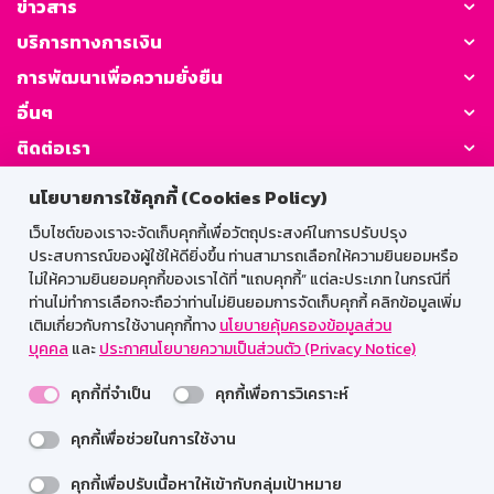
ข่าวสาร
บริการทางการเงิน
การพัฒนาเพื่อความยั่งยืน
อื่นๆ
ติดต่อเรา
นโยบายการใช้คุกกี้ (Cookies Policy)
GSB Society:
เว็บไซต์ของเราจะจัดเก็บคุกกี้เพื่อวัตถุประสงค์ในการปรับปรุง
ประสบการณ์ของผู้ใช้ให้ดียิ่งขึ้น ท่านสามารถเลือกให้ความยินยอมหรือ
ไม่ให้ความยินยอมคุกกี้ของเราได้ที่ "แถบคุกกี้” แต่ละประเภท ในกรณีที่
สำหรับพนักงาน
ท่านไม่ทำการเลือกจะถือว่าท่านไม่ยินยอมการจัดเก็บคุกกี้ คลิกข้อมูลเพิ่ม
เติมเกี่ยวกับการใช้งานคุกกี้ทาง
นโยบายคุ้มครองข้อมูลส่วน
Web HR
GSB Wisdom
M-Search
บุคคล
และ
ประกาศนโยบายความเป็นส่วนตัว (Privacy Notice)
เข้าสู่ระบบเน็ตเมล
คุกกี้ที่จำเป็น
คุกกี้เพื่อการวิเคราะห์
คุกกี้เพื่อช่วยในการใช้งาน
คลิกเพื่อสมัครสินเชื่อ
คลิกเพื่อสมัครสินเชื่อ
รองรับการใช้งานได้ดีบนเว็บบราวเซอร์
คุกกี้เพื่อปรับเนื้อหาให้เข้ากับกลุ่มเป้าหมาย