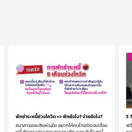
พักชำระหนี้ช่วงโควิด => พักยังไง? จ่ายยังไง?
5 
ธนาคารออมสินห่วงใย อยากให้คนไทยปิดจบเรื่อง
ฟรี
หนี้ ติดตามข่าวสารบทความดีๆ ความรู้เรื่องหนี้
แน