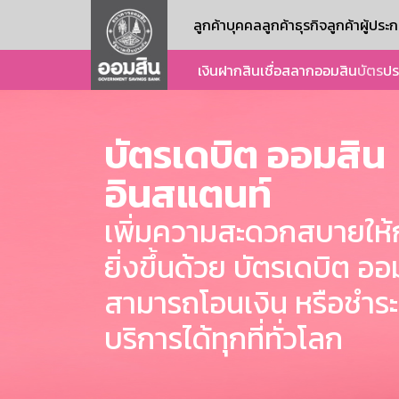
ลูกค้าบุคคล
ลูกค้าธุรกิจ
ลูกค้าผู้ปร
เงินฝาก
สินเชื่อ
สลากออมสิน
บัตร
ปร
บัตรเดบิต ออมสิน
อินสแตนท์
เพิ่มความสะดวกสบายให้ก
ยิ่งขึ้นด้วย บัตรเดบิต ออ
สามารถโอนเงิน หรือชำระ
บริการได้ทุกที่ทั่วโลก