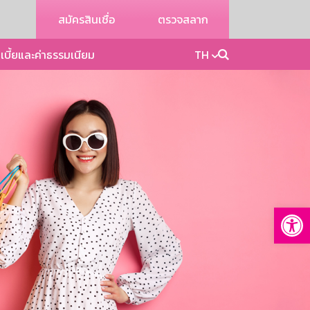
สมัครสินเชื่อ
ตรวจสลาก
เบี้ยและค่าธรรมเนียม
TH
Op