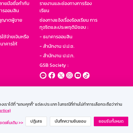
ายมือชื่อกำกับ
รายงานและช่องทางการร้อง
าคารออมสิน
เรียน
ุญาตผู้ขาย
ช่องทางแจ้งเรื่องร้องเรียน การ
ทุจริตและประพฤติมิชอบ :
ใช้จ่ายเงินหรือ
- ธนาคารออมสิน
นาคารให้
- สำนักงาน ป.ป.ช.
- สำนักงาน ป.ป.ท.
GSB Society :
ะบบเน็ตเมล
ราได้ที่ "แถบคุกกี้” แต่ละประเภท ในกรณีที่ท่านไม่ทำการเลือกจะถือว่าท่าน
otice)
ปฏิเสธ
บันทึกความยินยอม
ยอมรับทั้งหมด
ยดเพิ่มเติม >>