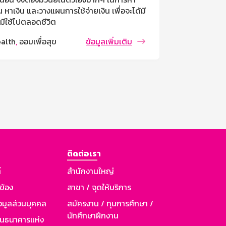
 หาเงิน และวางแผนการใช้จ่ายเงิน เพื่อจะได้มี
อะไรที่ไม่คิดฝ
นมีใช้ไปตลอดชีวิต
Wealth
,
ออมเพ
alth
,
ออมเพื่อสุข
ข้อมูลเพิ่มเติม
ติดต่อเรา
์
สำนักงานใหญ่
วข้อง
สาขา / จุดให้บริการ
อมูลส่วนบุคคล
สมัครงาน / ทุนการศึกษา /
นักศึกษาฝึกงาน
านธนาคารแห่ง