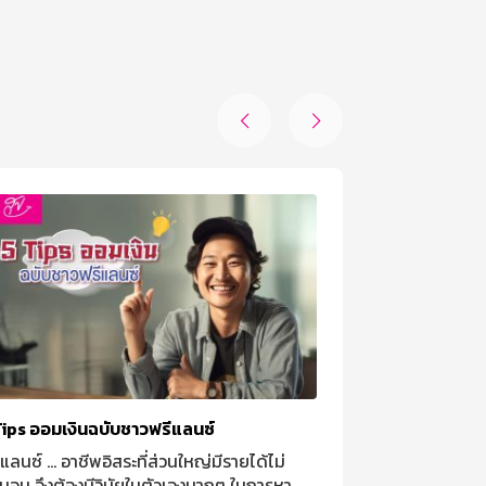


Tips ออมเงินฉบับชาวฟรีแลนซ์
เหตุฉุกเฉิน เก
แลนซ์ … อาชีพอิสระที่ส่วนใหญ่มีรายได้ไม่
การมีเงินสำรอ
่นอน จึงต้องมีวินัยในตัวเองมากๆ ในการหา
เท่าของรายจ่า