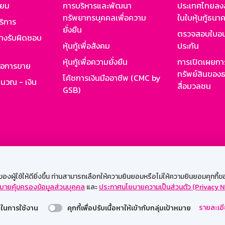
ียม
การบริหารและพัฒนา
ประเทศไทยลงล
ทรัพยากรบุคคลเพื่อความ
ในใบหุ้นกู้ธน
ริการ
ยั่งยืน
ตรวจสอบใบอน
ย่างรับผิดชอบ
หุ้นกู้เพื่อสังคม
ประกัน
หุ้นกู้เพื่อความยั่งยืน
การเปิดเผยการ
รอการขาย
ทรัพย์สินของธ
โค้ชการเงินมืออาชีพ (CMC by
ำนวณ - เงิน
สื่อมวลชน
GSB)
กงาน
Web HR
GSB Wisdom
M-Search
เข้าสู่ร
ผู้ใช้ให้ดียิ่งขึ้น ท่านสามารถเลือกให้ความยินยอมหรือไม่ให้ความยินยอมคุกกี้ของเ
บายคุ้มครองข้อมูลส่วนบุคคล
และ
ประกาศนโยบายความเป็นส่วนตัว (Privacy N
รองรับการใช้งานได้ดีบนเว็บบราวเซอร์
รายละเอี
่วยในการใช้งาน
คุกกี้เพื่อปรับเนื้อหาให้เข้ากับกลุ่มเป้าหมาย
สงวนลิขสิทธิ์ 2567 ธนาคารออมสิน