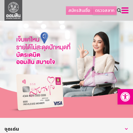
ลูกค้าธุรกิจ
สมัครสินเชื่อ
ตรวจสลาก
ลูกค้าผู้ประกอบรายย่อย
โปรโมชัน
ออมเพื่อสุข
เกี่ยวกับธนาคาร
การพัฒนาที่ยั่งยืน
ข่าวสาร
บริการทางการเงิน
Op
อื่นๆ
ติดต่อเรา
บริการออนไลน์
TH
EN
จุดเด่น
GSB Society