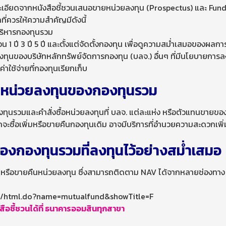
เอียดจากหนังสือชี้ชวนเสนอขายหน่วยลงทุน (Prospectus) และ Fund Fa
ลที่ควรให้ความสำคัญมีดังนี้
ิหารกองทุนรวม
 1 ปี 3 ปี 5 ปี และตั้งแต่จัดตั้งกองทุน เพื่อดูความสม่ำเสมอของผลก
งทุนของบริษัทหลักทรัพย์จัดการกองทุน (บลจ.) อื่นๆ ที่มีนโยบายการ
าใช้จ่ายที่กองทุนเรียกเก็บ
ขายหน่วยลงทุนของกองทุนรวม
ุนรวมและคำสั่งซื้อหน่วยลงทุนที่ บลจ. แต่ละแห่ง หรือตัวแทนขายของ 
จะซื้อเพิ่มหรือขายคืนกองทุนเดิม อาจมีบริการที่อำนวยความสะดวกเพิ่
งกองทุนรวมที่ลงทุนไว้อย่างสม่ำเสมอ
ติม หรือขายคืนหน่วยลงทุน ซึ่งสามารถติดตาม NAV ได้จากหลายช่องทาง
on/html.do?name=mutualfund&showTitle=F
สือชี้ชวนได้ที่ ธนาคารออมสินทุกสาขา