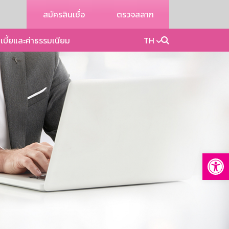
สมัครสินเชื่อ
ตรวจสลาก
เบี้ยและค่าธรรมเนียม
TH
Op