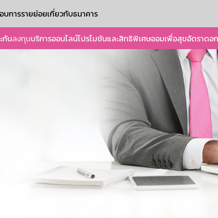
ะกอบการรายย่อย
เกี่ยวกับธนาคาร
ะกัน
ลงทุน
บริการออนไลน์
โปรโมชันและสิทธิพิเศษ
ออมเพื่อสุข
อัตราดอก