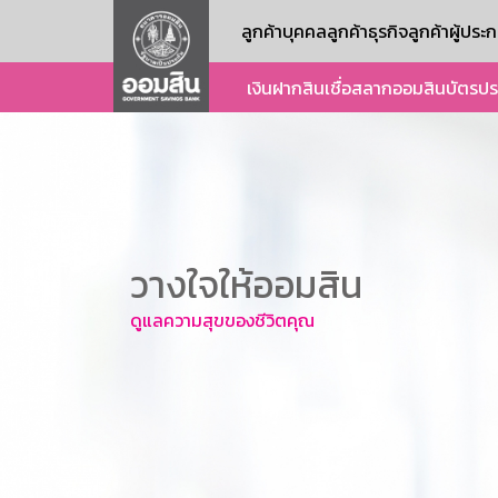
ลูกค้าบุคคล
ลูกค้าธุรกิจ
ลูกค้าผู้ปร
เงินฝาก
สินเชื่อ
สลากออมสิน
บัตร
ปร
วางใจให้ออมสิน
ดูแลความสุขของชีวิตคุณ