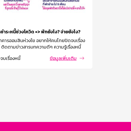
Tips ออมเงินฉบับชาวฟรีแลนซ์
เหตุฉุกเฉิน เก
แลนซ์ … อาชีพอิสระที่ส่วนใหญ่มีรายได้ไม่
การมีเงินสำรอ
่นอน จึงต้องมีวินัยในตัวเองมากๆ ในการหา
เท่าของรายจ่า
 หาเงิน และวางแผนการใช้จ่ายเงิน เพื่อจะได้มี
อะไรที่ไม่คิดฝ
นมีใช้ไปตลอดชีวิต
Wealth
,
ออมเพ
alth
,
ออมเพื่อสุข
ข้อมูลเพิ่มเติม