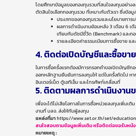
โดยศึกษาข้อมูลของกองทุนรวมที่สนใจลงทุนอย่างละ
ตัดสินใจเลือกกองทุนรวม ที่เหมาะกับตัวเรา ซึ่งข้อมู
ประเภทของกองทุนรวมและนโยบายการบร
ผลการดำเนินงานย้อนหลัง 3 เดือน 6 เดือน
เทียบกับดัชนีชี้วัด (Benchmark) และกอ
รายละเอียดค่าธรรมเนียมการซื้อขาย และค่
4. ติดต่อเปิดบัญชีและซื้อ
ในการซื้อครั้งแรกต้องมีการกรอกคำขอเปิดบัญชีกองท
ออกหลักฐานยืนยันการลงทุนให้ แต่ในครั้งถัดไป หาก
อินเตอร์เน็ต ตู้เอทีเอ็ม และโทรศัพท์เคลื่อนที่
5. ติดตามผลการดำเนินงานขอ
เพื่อจะได้ไม่เสียโอกาสในการซื้อหน่วยลงทุนเพิ่มเ
งานที่ บลจ. ส่งให้กับผู้ลงทุน
แหล่งที่มา
https://www.set.or.th/set/educati
สนใจสอบถามข้อมูลเพิ่มเติม หรือติดต่อขอรับหนัง
หมายเหตุ :