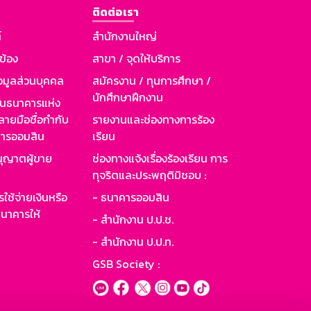
ติดต่อเรา
์
สำนักงานใหญ่
วข้อง
สาขา / จุดให้บริการ
อมูลส่วนบุคคล
สมัครงาน / ทุนการศึกษา /
นักศึกษาฝึกงาน
านธนาคารแห่ง
ายมือชื่อกำกับ
รายงานและช่องทางการร้อง
าคารออมสิน
เรียน
ุญาตผู้ขาย
ช่องทางแจ้งเรื่องร้องเรียน การ
ทุจริตและประพฤติมิชอบ :
ใช้จ่ายเงินหรือ
- ธนาคารออมสิน
นาคารให้
- สำนักงาน ป.ป.ช.
- สำนักงาน ป.ป.ท.
GSB Society :