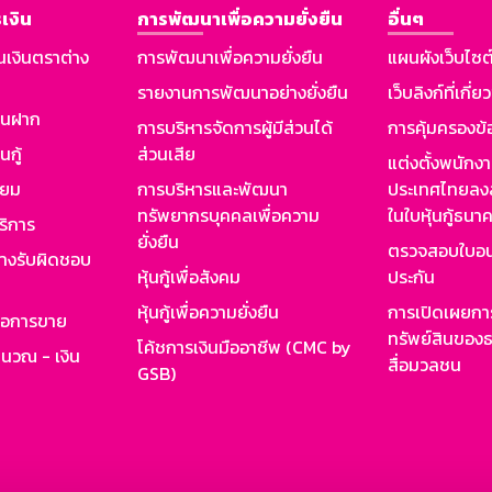
เงิน
การพัฒนาเพื่อความยั่งยืน
อื่นๆ
นเงินตราต่าง
การพัฒนาเพื่อความยั่งยืน
แผนผังเว็บไซต
รายงานการพัฒนาอย่างยั่งยืน
เว็บลิงก์ที่เกี่ย
งินฝาก
การบริหารจัดการผู้มีส่วนได้
การคุ้มครองข้
นกู้
ส่วนเสีย
แต่งตั้งพนักง
ียม
การบริหารและพัฒนา
ประเทศไทยลงล
ทรัพยากรบุคคลเพื่อความ
ในใบหุ้นกู้ธน
ริการ
ยั่งยืน
ตรวจสอบใบอน
ย่างรับผิดชอบ
หุ้นกู้เพื่อสังคม
ประกัน
หุ้นกู้เพื่อความยั่งยืน
การเปิดเผยการ
รอการขาย
ทรัพย์สินของธ
โค้ชการเงินมืออาชีพ (CMC by
ำนวณ - เงิน
สื่อมวลชน
GSB)