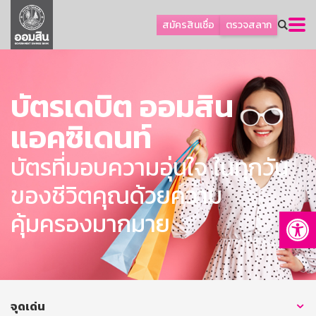
ลูกค้าธุรกิจ
สมัครสินเชื่อ
ตรวจสลาก
ลูกค้าผู้ประกอบรายย่อย
โปรโมชัน
บัตรเดบิต ออมสิน
ออมเพื่อสุข
เกี่ยวกับธนาคาร
แอคซิเดนท์
การพัฒนาที่ยั่งยืน
บัตรที่มอบความอุ่นใจ ในทุกวัน
ข่าวสาร
ของชีวิตคุณด้วยความ
บริการทางการเงิน
Op
คุ้มครองมากมาย
อื่นๆ
ติดต่อเรา
บริการออนไลน์
TH
EN
จุดเด่น
GSB Society