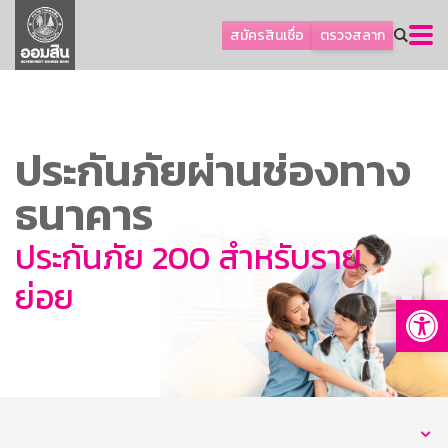
ลูกค้าธุรกิจ
สมัครสินเชื่อ
ตรวจสลาก
ลูกค้าผู้ประกอบรายย่อย
โปรโมชัน
ออมเพื่อสุข
ประกันภัยผ่านช่องทาง
เกี่ยวกับธนาคาร
ธนาคาร
การพัฒนาที่ยั่งยืน
ข่าวสาร
ประกันภัย 200 สำหรับราย
บริการทางการเงิน
ย่อย
Op
อื่นๆ
ติดต่อเรา
บริการออนไลน์
TH
EN
GSB Society