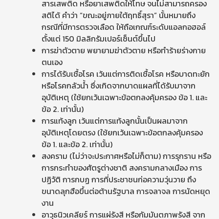
สารเสพติด หรือยาเสพติดให้โทษ จนไม่สามารถครอง
สติได้ คำว่า “ขณะอยู่ภายใต้ฤทธิ์สุรา” นั้นหมายถึง
กรณีที่มีการตรวจเลือด ให้ถือเกณฑ์ระดับแอลกอฮอล์
ตั้งแต่ 150 มิลลิกรัมเปอร์เซ็นต์ขึ้นไป
การฆ่าตัวตาย พยายามฆ่าตัวตาย หรือทำร้ายร่างกาย
ตนเอง
การได้รับเชื้อโรค เว้นแต่การติดเชื้อโรค หรือบาดทะยัก
หรือโรคกลัวน้ำ ซึ่งเกิดจากบาดแผลที่ได้รับมาจาก
อุบัติเหตุ (ใช้ยกเว้นเฉพาะข้อตกลงคุ้มครอง ข้อ 1. และ
ข้อ 2. เท่านั้น)
การแท้งลูก เว้นแต่การแท้งลูกนั้นเป็นผลมาจาก
อุบัติเหตุโดยตรง (ใช้ยกเว้นเฉพาะข้อตกลงคุ้มครอง
ข้อ 1. และข้อ 2. เท่านั้น)
สงคราม (ไม่ว่าจะประกาศหรือไม่ก็ตาม) การรุกราน หรือ
การกระทำของศัตรูต่างชาติ สงครามกลางเมือง การ
ปฏิวัติ การกบฏ การที่ประชาชนก่อความวุ่นวาย ถึง
ขนาดลุกฮือขึ้นต่อต้านรัฐบาล การจลาจล การนัดหยุด
งาน
อาวุธนิวเคลียร์ การแผ่รังสี หรือกัมมันตภาพรังสี จาก