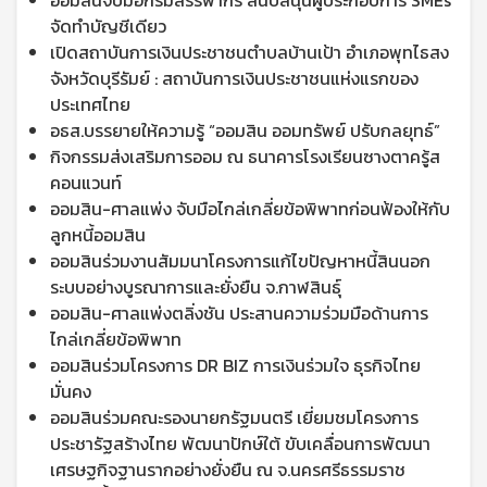
ออมสินจับมือกรมสรรพากร สนับสนุนผู้ประกอบการ SMEs
จัดทำบัญชีเดียว
เปิดสถาบันการเงินประชาชนตำบลบ้านเป้า อำเภอพุทไธสง
จังหวัดบุรีรัมย์ : สถาบันการเงินประชาชนแห่งแรกของ
ประเทศไทย
อธส.บรรยายให้ความรู้ “ออมสิน ออมทรัพย์ ปรับกลยุทธ์”
กิจกรรมส่งเสริมการออม ณ ธนาคารโรงเรียนซางตาครู้ส
คอนแวนท์
ออมสิน-ศาลแพ่ง จับมือไกล่เกลี่ยข้อพิพาทก่อนฟ้องให้กับ
ลูกหนี้ออมสิน
ออมสินร่วมงานสัมมนาโครงการแก้ไขปัญหาหนี้สินนอก
ระบบอย่างบูรณาการและยั่งยืน จ.กาฬสินธุ์
ออมสิน-ศาลแพ่งตลิ่งชัน ประสานความร่วมมือด้านการ
ไกล่เกลี่ยข้อพิพาท
ออมสินร่วมโครงการ DR BIZ การเงินร่วมใจ ธุรกิจไทย
มั่นคง
ออมสินร่วมคณะรองนายกรัฐมนตรี เยี่ยมชมโครงการ
ประชารัฐสร้างไทย พัฒนาปักษ์ใต้ ขับเคลื่อนการพัฒนา
เศรษฐกิจฐานรากอย่างยั่งยืน ณ จ.นครศรีธรรมราช