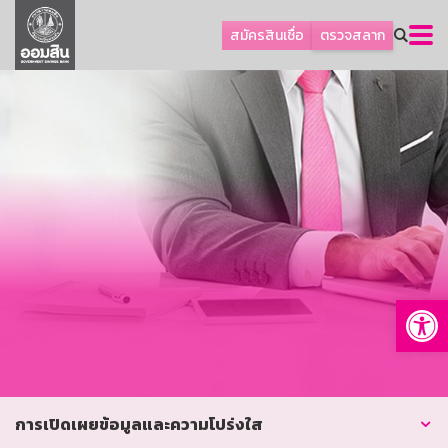
ลูกค้าธุรกิจ
สมัครสินเชื่อ
ตรวจสลาก
ลูกค้าผู้ประกอบรายย่อย
โปรโมชัน
ออมเพื่อสุข
เกี่ยวกับธนาคาร
การพัฒนาที่ยั่งยืน
ข่าวสาร
บริการทางการเงิน
Op
อื่นๆ
ติดต่อเรา
บริการออนไลน์
TH
EN
การเปิดเผยข้อมูลและความโปร่งใส
GSB Society