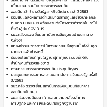
รองนายกฯ “ดร.สมคิด จาตุศรีพิทักษ์ ” และรมว.คลัง ตรวจ
เยี่ยมและมอบนโยบายธนาคารออมสิน
ออมสินคว้า 5 รางวัลรัฐสาหกิจดีเด่น ประจำปี 2563
ออมสินแถลงผลการดำเนินมาตรการดูแลเยียวยาผลกระ
ทบจาก COVID-19 พร้อมสานต่อโครงการก้าวต่อไปเราไม่
ทิ้งกันสู้ภัย COVID-19
รมว.คลังตรวจเยี่ยมสถาบันการเงินชุมชนบ้านนากลาง
จ.พังงา
แถลงข่าวแนวทางการให้ความช่วยเหลือลูกหนี้หลังสิ้นสุด
มาตรการพักชำระหนี้
รับมอบโล่เกียรติคุณในฐานะผู้ทำคุณประโยชน์ให้กับ
สำนักงานตำรวจแห่งชาติ
คณะกรรมการธนาคารออมสิน ประชุมสัญจร
ประชุมคณะกรรมการสมาคมสถาบันการเงินของรัฐ ครั้งที่
3/2563
รมว.คลัง ตรวจเยี่ยมสถาบันการเงินชุมชนที่ธนาคาร
ออมสินสนับสนุน
อธส. ร่วมงานสัมมนา “การลดความเหลื่อมล้ำทาง
เศรษฐกิจ และการยกระดับเศรษฐกิจฐานราก