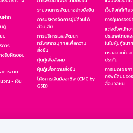
นเงินตราต่าง
การพัฒนาเพื่อความยั่งยืน
แผนผังเว็บไซต
รายงานการพัฒนาอย่างยั่งยืน
เว็บลิงก์ที่เกี่ย
งินฝาก
การบริหารจัดการผู้มีส่วนได้
การคุ้มครองข้
นกู้
ส่วนเสีย
แต่งตั้งพนักง
ียม
การบริหารและพัฒนา
ประเทศไทยลงล
ทรัพยากรบุคคลเพื่อความ
ในใบหุ้นกู้ธน
ริการ
ยั่งยืน
ตรวจสอบใบอน
ย่างรับผิดชอบ
หุ้นกู้เพื่อสังคม
ประกัน
หุ้นกู้เพื่อความยั่งยืน
การเปิดเผยการ
รอการขาย
ทรัพย์สินของธ
โค้ชการเงินมืออาชีพ (CMC by
ำนวณ - เงิน
สื่อมวลชน
GSB)
กงาน
Web HR
GSB Wisdom
M-Search
เข้าสู่ร