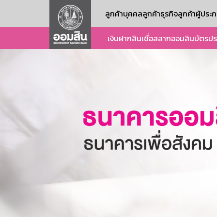
ลูกค้าบุคคล
ลูกค้าธุรกิจ
ลูกค้าผู้ปร
เงินฝาก
สินเชื่อ
สลากออมสิน
บัตร
ปร