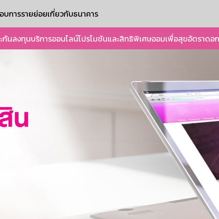
ะกอบการรายย่อย
เกี่ยวกับธนาคาร
ะกัน
ลงทุน
บริการออนไลน์
โปรโมชันและสิทธิพิเศษ
ออมเพื่อสุข
อัตราดอก