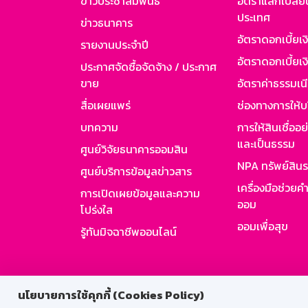
ข่าวประชาสัมพันธ์
อัตราแลกเปลี่ย
ประเทศ
ข่าวธนาคาร
อัตราดอกเบี้ยเ
รายงานประจำปี
อัตราดอกเบี้ยเงิ
ประกาศจัดซื้อจัดจ้าง / ประกาศ
ขาย
อัตราค่าธรรมเน
สื่อเผยแพร่
ช่องทางการให้บ
บทความ
การให้สินเชื่ออ
และเป็นธรรม
ศูนย์วิจัยธนาคารออมสิน
NPA ทรัพย์สิน
ศูนย์บริการข้อมูลข่าวสาร
เครื่องมือช่วยค
การเปิดเผยข้อมูลและความ
ออม
โปร่งใส
ออมเพื่อสุข
รู้ทันมิจฉาชีพออนไลน์
สำหรับพนั
นโยบายการใช้คุกกี้ (Cookies Policy)