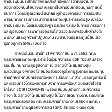
การประเมินประสิทธิภาพและประสิทธิผลการดำเนินงานให้
สอดคล้องกับนโยบายและกลยุทธ์ในการขับเคลื่อนยุทธศาสตร์
ธนาคาร โดยมี
คุณวิทัย รัตนากร
ผู้อำนวยการธนาคารออมสิน
พร้อมคณะกรรมการธนาคาร และคณะผู้บริหารระดับสูง เข้าร่วม
การประชุม ณ โรงแรมเรือรัษฎา อ.เมือง จ.ตรัง ในการนี้ กรรมการ
และผู้อำนวยการธนาคารออมสินได้ตรวจเยี่ยมพร้อมให้กำลังใจ
พนักงานและลูกจ้างที่ปฏิบัติงาน ณ สาขาตรัง และศูนย์สินเชื่อ
ธุรกิจลูกค้า SMEs เขตตรัง
จากนั้นในวันเสาร์ที่ 21 พฤศจิกายน พ.ศ. 2563 คณะ
กรรมการและคณะผู้บริหาร ได้ร่วมกิจกรรม CSR “ออมสินสร้าง
รอยยิ้ม คืนความสุขสู่สังคม” ณ ตลาดป่าไผ่สมสร้างสุข
อ.ควนขนุน จ.พัทลุง โดยมอบสิ่งของอุปโภคผู้สูงอายุและมอบทุน
การศึกษาให้กับนักเรียนที่มีผลการเรียนดี แต่ขาดแคลนทุนทรัพย์
และครอบครัวได้รับผลกระทบจากการแพร่ระบาดของเชื้อไวรัส
โคโรนา 2019 (COVID-19) พร้อมเยี่ยมชมร้านค้าและกิจกรรม
ต่างๆ ในตลาดป่าไผ่สมสร้างสุข ในโอกาสเดินทางมาประชุมคณะ
กรรมการตรวจสอบ คณะกรรมการกำกับความเสี่ยง และคณะ
กรรมการกำกับดูแลกิจการที่ดี (GRC สัญจร) จ.ตรัง ด้วย