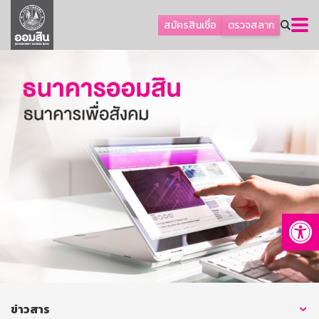
ลูกค้าธุรกิจ
สมัครสินเชื่อ
ตรวจสลาก
ลูกค้าผู้ประกอบรายย่อย
โปรโมชัน
ออมเพื่อสุข
เกี่ยวกับธนาคาร
การพัฒนาที่ยั่งยืน
ข่าวสาร
บริการทางการเงิน
Op
อื่นๆ
ติดต่อเรา
บริการออนไลน์
TH
EN
ข่าวสาร
GSB Society