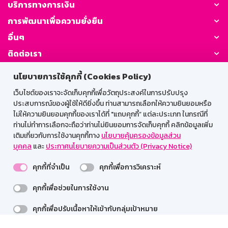
บริการทางการเงิน
การพัฒนาเพื่อความยั่งยืน
อื่นๆ
ติดต่อเรา
นโยบายการใช้คุกกี้ (Cookies Policy)
GSB Society:
เว็บไซต์ของเราจะจัดเก็บคุกกี้เพื่อวัตถุประสงค์ในการปรับปรุง
ประสบการณ์ของผู้ใช้ให้ดียิ่งขึ้น ท่านสามารถเลือกให้ความยินยอมหรือ
ไม่ให้ความยินยอมคุกกี้ของเราได้ที่ "แถบคุกกี้” แต่ละประเภท ในกรณีที่
สำหรับพนักงาน
ท่านไม่ทำการเลือกจะถือว่าท่านไม่ยินยอมการจัดเก็บคุกกี้ คลิกข้อมูลเพิ่ม
เติมเกี่ยวกับการใช้งานคุกกี้ทาง
นโยบายคุ้มครองข้อมูลส่วน
Web HR
GSB Wisdom
M-Search
บุคคล
และ
ประกาศนโยบายความเป็นส่วนตัว (Privacy Notice)
เข้าสู่ระบบเน็ตเมล
คุกกี้ที่จำเป็น
คุกกี้เพื่อการวิเคราะห์
คุกกี้เพื่อช่วยในการใช้งาน
รองรับการใช้งานได้ดีบนเว็บบราวเซอร์
คุกกี้เพื่อปรับเนื้อหาให้เข้ากับกลุ่มเป้าหมาย
สงวนลิขสิทธิ์ 2567 ธนาคารออมสิน