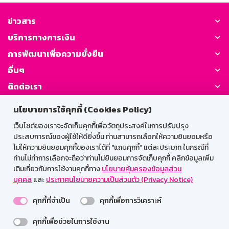
ข่าวสาร
บริการทางการเงิน
การพัฒนาเพื่อความยั่งยืน
อื่นๆ
ติดต่อเรา
นโยบายการใช้คุกกี้ (Cookies Policy)
GSB Society:
เว็บไซต์ของเราจะจัดเก็บคุกกี้เพื่อวัตถุประสงค์ในการปรับปรุง
ประสบการณ์ของผู้ใช้ให้ดียิ่งขึ้น ท่านสามารถเลือกให้ความยินยอมหรือ
ไม่ให้ความยินยอมคุกกี้ของเราได้ที่ "แถบคุกกี้” แต่ละประเภท ในกรณีที่
สำหรับพนักงาน
ท่านไม่ทำการเลือกจะถือว่าท่านไม่ยินยอมการจัดเก็บคุกกี้ คลิกข้อมูลเพิ่ม
เติมเกี่ยวกับการใช้งานคุกกี้ทาง
นโยบายคุ้มครองข้อมูลส่วน
Web HR
GSB Wisdom
M-Search
บุคคล
และ
ประกาศนโยบายความเป็นส่วนตัว (Privacy Notice)
เข้าสู่ระบบเน็ตเมล
คุกกี้ที่จำเป็น
คุกกี้เพื่อการวิเคราะห์
คุกกี้เพื่อช่วยในการใช้งาน