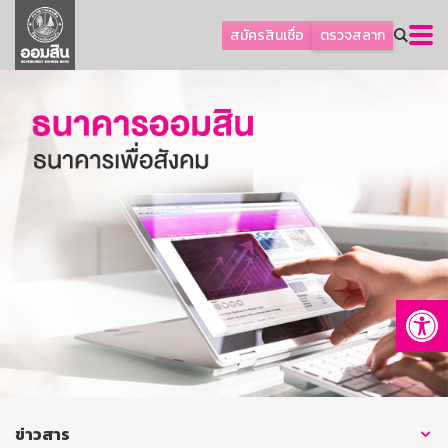
ลูกค้าธุรกิจ
สมัครสินเชื่อ
ตรวจสลาก
ลูกค้าผู้ประกอบรายย่อย
โปรโมชัน
ออมเพื่อสุข
เกี่ยวกับธนาคาร
การพัฒนาที่ยั่งยืน
ข่าวสาร
บริการทางการเงิน
Op
อื่นๆ
ติดต่อเรา
บริการออนไลน์
TH
EN
ข่าวสาร
GSB Society