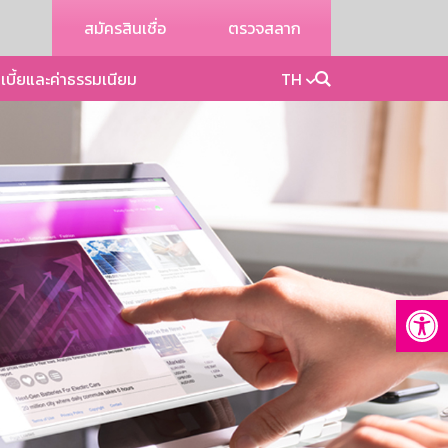
สมัครสินเชื่อ
ตรวจสลาก
เบี้ยและค่าธรรมเนียม
TH
Op