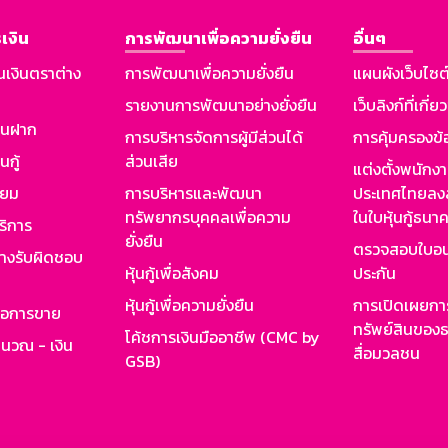
เงิน
การพัฒนาเพื่อความยั่งยืน
อื่นๆ
นเงินตราต่าง
การพัฒนาเพื่อความยั่งยืน
แผนผังเว็บไซต
รายงานการพัฒนาอย่างยั่งยืน
เว็บลิงก์ที่เกี่ย
งินฝาก
การบริหารจัดการผู้มีส่วนได้
การคุ้มครองข้
นกู้
ส่วนเสีย
แต่งตั้งพนักง
ียม
การบริหารและพัฒนา
ประเทศไทยลงล
ทรัพยากรบุคคลเพื่อความ
ในใบหุ้นกู้ธน
ริการ
ยั่งยืน
ตรวจสอบใบอน
ย่างรับผิดชอบ
หุ้นกู้เพื่อสังคม
ประกัน
หุ้นกู้เพื่อความยั่งยืน
การเปิดเผยการ
รอการขาย
ทรัพย์สินของธ
โค้ชการเงินมืออาชีพ (CMC by
ำนวณ - เงิน
สื่อมวลชน
GSB)