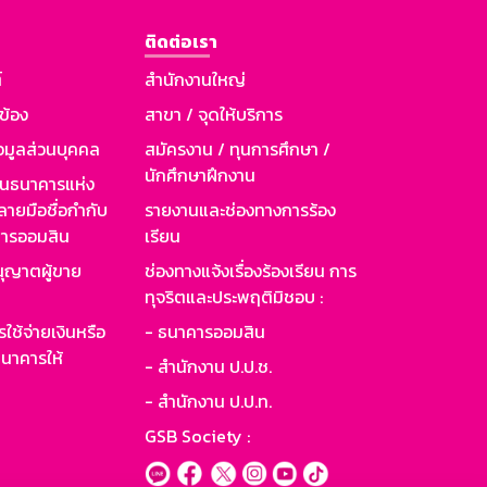
ติดต่อเรา
์
สำนักงานใหญ่
วข้อง
สาขา / จุดให้บริการ
อมูลส่วนบุคคล
สมัครงาน / ทุนการศึกษา /
นักศึกษาฝึกงาน
านธนาคารแห่ง
ายมือชื่อกำกับ
รายงานและช่องทางการร้อง
าคารออมสิน
เรียน
ุญาตผู้ขาย
ช่องทางแจ้งเรื่องร้องเรียน การ
ทุจริตและประพฤติมิชอบ :
ใช้จ่ายเงินหรือ
- ธนาคารออมสิน
นาคารให้
- สำนักงาน ป.ป.ช.
- สำนักงาน ป.ป.ท.
GSB Society :