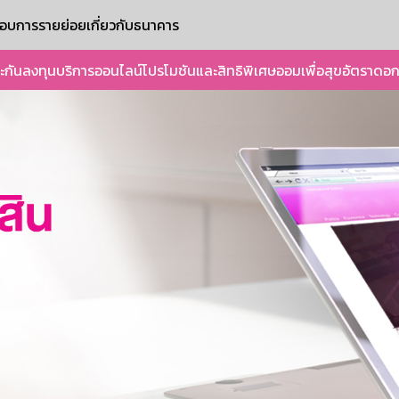
ะกอบการรายย่อย
เกี่ยวกับธนาคาร
ะกัน
ลงทุน
บริการออนไลน์
โปรโมชันและสิทธิพิเศษ
ออมเพื่อสุข
อัตราดอก