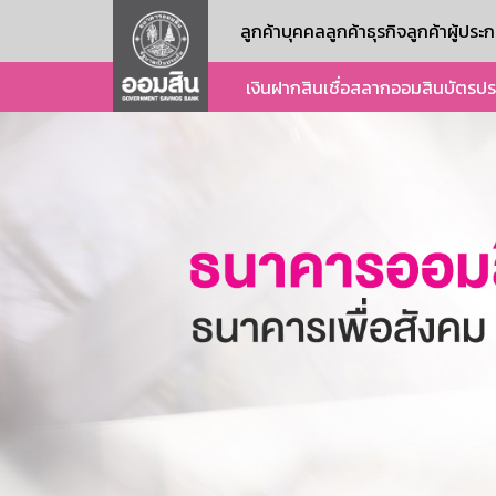
ลูกค้าบุคคล
ลูกค้าธุรกิจ
ลูกค้าผู้ปร
เงินฝาก
สินเชื่อ
สลากออมสิน
บัตร
ปร