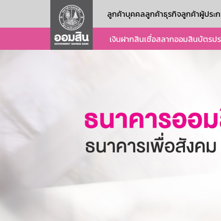
ลูกค้าบุคคล
ลูกค้าธุรกิจ
ลูกค้าผู้ปร
เงินฝาก
สินเชื่อ
สลากออมสิน
บัตร
ปร