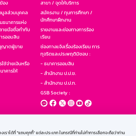
วข้อง
สาขา / จุดให้บริการ
อมูลส่วนบุคคล
สมัครงาน / ทุนการศึกษา /
นักศึกษาฝึกงาน
านธนาคารแห่ง
ายมือชื่อกำกับ
รายงานและช่องทางการร้อง
าคารออมสิน
เรียน
ุญาตผู้ขาย
ช่องทางแจ้งเรื่องร้องเรียน การ
ทุจริตและประพฤติมิชอบ :
ใช้จ่ายเงินหรือ
- ธนาคารออมสิน
นาคารให้
- สำนักงาน ป.ป.ช.
- สำนักงาน ป.ป.ท.
GSB Society :
ะบบเน็ตเมล
ราได้ที่ "แถบคุกกี้” แต่ละประเภท ในกรณีที่ท่านไม่ทำการเลือกจะถือว่าท่าน