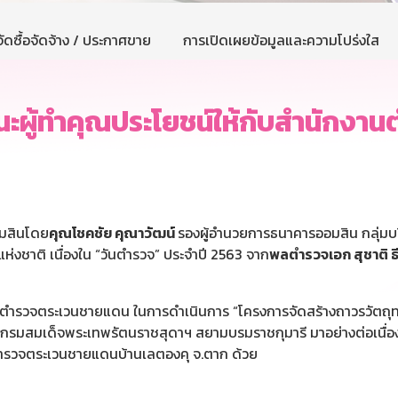
ัดซื้อจัดจ้าง / ประกาศขาย
การเปิดเผยข้อมูลและความโปร่งใส
นะผู้ทำคุณประโยชน์ให้กับสำนักงาน
ออมสินโดย
คุณโชคชัย คุณาวัฒน์
รองผู้อำนวยการธนาคารออมสิน กลุ่มบร
ห่งชาติ เนื่องใน “วันตำรวจ” ประจำปี 2563 จาก
พลตำรวจเอก สุชาติ ธี
จตระเวนชายแดน ในการดำเนินการ “โครงการจัดสร้างถาวรวัตถุท
รมสมเด็จพระเทพรัตนราชสุดาฯ สยามบรมราชกุมารี มาอย่างต่อเนื่อง ตั้ง
นตำรวจตระเวนชายแดนบ้านเลตองคุ จ.ตาก ด้วย