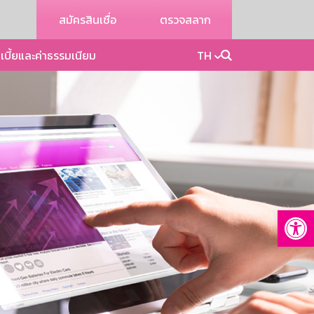
สมัครสินเชื่อ
ตรวจสลาก
เบี้ยและค่าธรรมเนียม
TH
Op