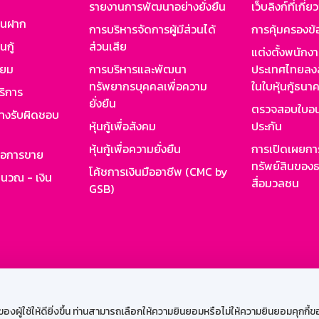
รายงานการพัฒนาอย่างยั่งยืน
เว็บลิงก์ที่เกี่ย
งินฝาก
การบริหารจัดการผู้มีส่วนได้
การคุ้มครองข้
นกู้
ส่วนเสีย
แต่งตั้งพนักง
ียม
การบริหารและพัฒนา
ประเทศไทยลงล
ทรัพยากรบุคคลเพื่อความ
ในใบหุ้นกู้ธน
ริการ
ยั่งยืน
ตรวจสอบใบอน
ย่างรับผิดชอบ
หุ้นกู้เพื่อสังคม
ประกัน
หุ้นกู้เพื่อความยั่งยืน
การเปิดเผยการ
รอการขาย
ทรัพย์สินของธ
โค้ชการเงินมืออาชีพ (CMC by
ำนวณ - เงิน
สื่อมวลชน
GSB)
กงาน
Web HR
GSB Wisdom
M-Search
เข้าสู่ร
ผู้ใช้ให้ดียิ่งขึ้น ท่านสามารถเลือกให้ความยินยอมหรือไม่ให้ความยินยอมคุกกี้ของเ