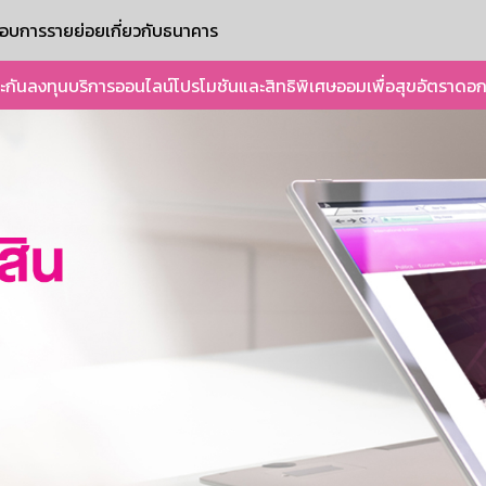
ะกอบการรายย่อย
เกี่ยวกับธนาคาร
ะกัน
ลงทุน
บริการออนไลน์
โปรโมชันและสิทธิพิเศษ
ออมเพื่อสุข
อัตราดอก