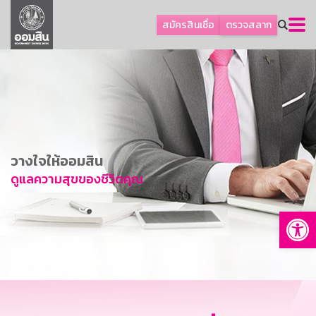
ลูกค้าธุรกิจ
สมัครสินเชื่อ
ตรวจสลาก
ลูกค้าผู้ประกอบรายย่อย
โปรโมชัน
ออมเพื่อสุข
เกี่ยวกับธนาคาร
การพัฒนาที่ยั่งยืน
วางใจให้ออมสิน
ข่าวสาร
ดูแลความสุขของชีวิตคุณ
บริการทางการเงิน
Op
อื่นๆ
ติดต่อเรา
บริการออนไลน์
TH
EN
GSB Society