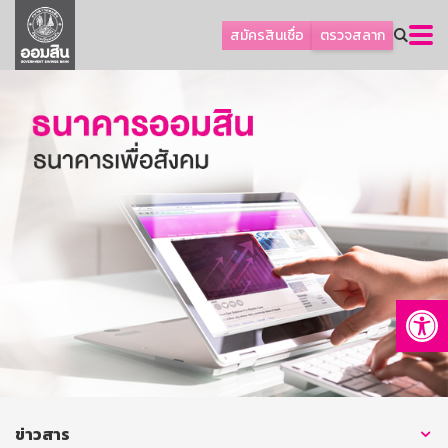
ลูกค้าธุรกิจ
สมัครสินเชื่อ
ตรวจสลาก
ลูกค้าผู้ประกอบรายย่อย
โปรโมชัน
ออมเพื่อสุข
เกี่ยวกับธนาคาร
การพัฒนาที่ยั่งยืน
ข่าวสาร
บริการทางการเงิน
Op
อื่นๆ
ติดต่อเรา
บริการออนไลน์
TH
EN
ข่าวสาร
GSB Society