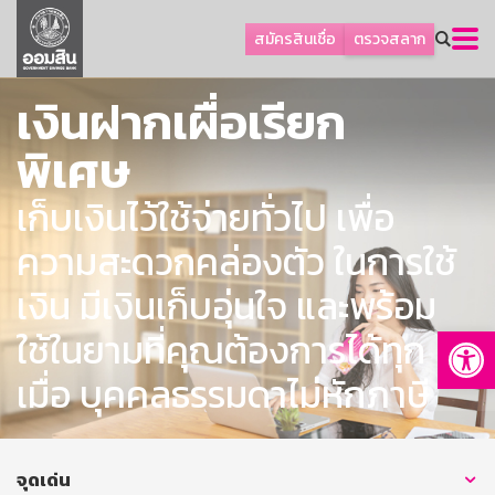
ลูกค้าธุรกิจ
สมัครสินเชื่อ
ตรวจสลาก
ลูกค้าผู้ประกอบรายย่อย
เงินฝากเผื่อเรียก
โปรโมชัน
ออมเพื่อสุข
พิเศษ
เกี่ยวกับธนาคาร
เก็บเงินไว้ใช้จ่ายทั่วไป เพื่อ
การพัฒนาที่ยั่งยืน
ความสะดวกคล่องตัว ในการใช้
ข่าวสาร
เงิน มีเงินเก็บอุ่นใจ และพร้อม
บริการทางการเงิน
Op
ใช้ในยามที่คุณต้องการได้ทุก
อื่นๆ
ติดต่อเรา
เมื่อ บุคคลธรรมดาไม่หักภาษี
บริการออนไลน์
TH
EN
จุดเด่น
GSB Society