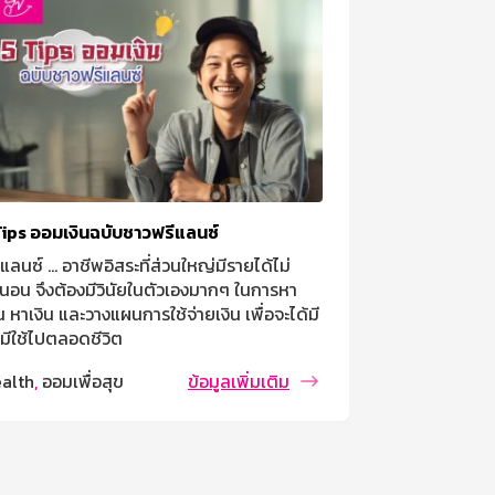
Tips ออมเงินฉบับชาวฟรีแลนซ์
เหตุฉุกเฉิน เก
แลนซ์ … อาชีพอิสระที่ส่วนใหญ่มีรายได้ไม่
การมีเงินสำรอ
่นอน จึงต้องมีวินัยในตัวเองมากๆ ในการหา
เท่าของรายจ่า
 หาเงิน และวางแผนการใช้จ่ายเงิน เพื่อจะได้มี
อะไรที่ไม่คิดฝ
นมีใช้ไปตลอดชีวิต
Wealth
,
ออมเพ
alth
,
ออมเพื่อสุข
ข้อมูลเพิ่มเติม