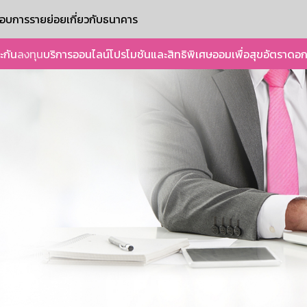
ะกอบการรายย่อย
เกี่ยวกับธนาคาร
ะกัน
ลงทุน
บริการออนไลน์
โปรโมชันและสิทธิพิเศษ
ออมเพื่อสุข
อัตราดอก