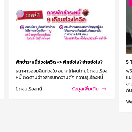
พักชำระหนี้ช่วงโควิด => พักยังไง? จ่ายยังไง?
5 
ธนาคารออมสินห่วงใย อยากให้คนไทยปิดจบเรื่อง
ฟรี
หนี้ ติดตามข่าวสารบทความดีๆ ความรู้เรื่องหนี้
แน
งาน
ปิดจบเรื่องหนี้
ข้อมูลเพิ่มเติม
กิ
We