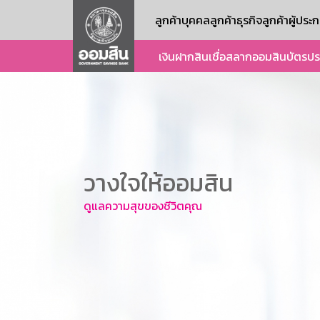
ลูกค้าบุคคล
ลูกค้าธุรกิจ
ลูกค้าผู้ปร
เงินฝาก
สินเชื่อ
สลากออมสิน
บัตร
ปร
วางใจให้ออมสิน
ดูแลความสุขของชีวิตคุณ