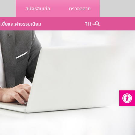
สมัครสินเชื่อ
ตรวจสลาก
เบี้ยและค่าธรรมเนียม
TH
Op