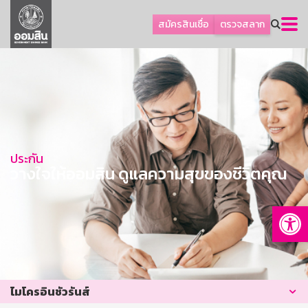
ลูกค้าธุรกิจ
สมัครสินเชื่อ
ตรวจสลาก
ลูกค้าผู้ประกอบรายย่อย
โปรโมชัน
ออมเพื่อสุข
เกี่ยวกับธนาคาร
การพัฒนาที่ยั่งยืน
ประกัน
ข่าวสาร
วางใจให้ออมสิน ดูแลความสุขของชีวิตคุณ
บริการทางการเงิน
Op
อื่นๆ
ติดต่อเรา
บริการออนไลน์
TH
EN
ไมโครอินชัวรันส์
GSB Society