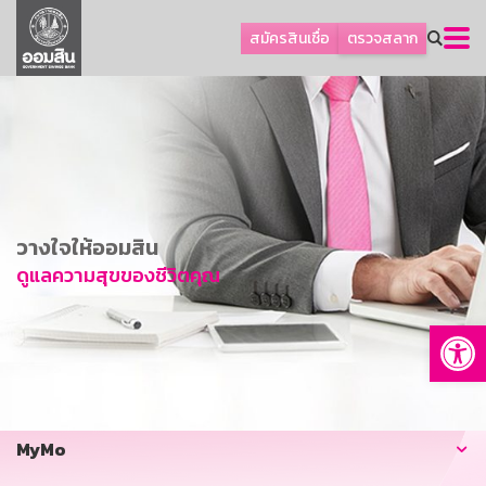
ลูกค้าธุรกิจ
สมัครสินเชื่อ
ตรวจสลาก
ลูกค้าผู้ประกอบรายย่อย
โปรโมชัน
ออมเพื่อสุข
เกี่ยวกับธนาคาร
การพัฒนาที่ยั่งยืน
วางใจให้ออมสิน
ข่าวสาร
ดูแลความสุขของชีวิตคุณ
บริการทางการเงิน
Op
อื่นๆ
ติดต่อเรา
บริการออนไลน์
MyMo
TH
EN
GSB Society