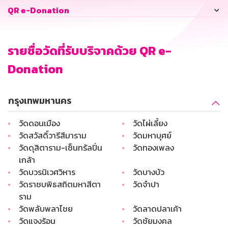
QR e-Donation
รายชื่อวัดที่รับบริจาคด้วย QR e-
Donation
กรุงเทพมหานคร
•
วัดดอนเมือง
•
วัดไผ่เลี้ยง
•
วัดสวัสดิ์วารีสีมาราม
•
วัดมหาบุศย์
•
วัดดุสิตาราม-เซ็นทรัลปิ่น
•
วัดทองเพลง
เกล้า
•
วัดบวรนิเวศวิหาร
•
วัดบางบัว
•
วัดราชบพิธสถิตมหาสีตา
•
วัดจำปา
ราม
•
วัดพลับพลาไชย
•
วัดลาดปลาเค้า
•
วัดแจงร้อน
•
วัดชัยมงคล