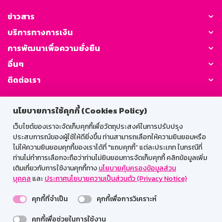
ข่าวสาร
บริการทางการเงิน
การพัฒนาเพื่อความยั่งยืน
อื่นๆ
ติดต่อเรา
GSB Society:
นโยบายการใช้คุกกี้ (Cookies Policy)
เว็บไซต์ของเราจะจัดเก็บคุกกี้เพื่อวัตถุประสงค์ในการปรับปรุง
ประสบการณ์ของผู้ใช้ให้ดียิ่งขึ้น ท่านสามารถเลือกให้ความยินยอมหรือ
สำหรับพนักงาน
ไม่ให้ความยินยอมคุกกี้ของเราได้ที่ "แถบคุกกี้” แต่ละประเภท ในกรณีที่
ท่านไม่ทำการเลือกจะถือว่าท่านไม่ยินยอมการจัดเก็บคุกกี้ คลิกข้อมูลเพิ่ม
Web HR
GSB Wisdom
M-Search
เติมเกี่ยวกับการใช้งานคุกกี้ทาง
นโยบายคุ้มครองข้อมูลส่วน
บุคคล
และ
ประกาศนโยบายความเป็นส่วนตัว (Privacy Notice)
เข้าสู่ระบบเน็ตเมล
คุกกี้ที่จำเป็น
คุกกี้เพื่อการวิเคราะห์
คุกกี้เพื่อช่วยในการใช้งาน