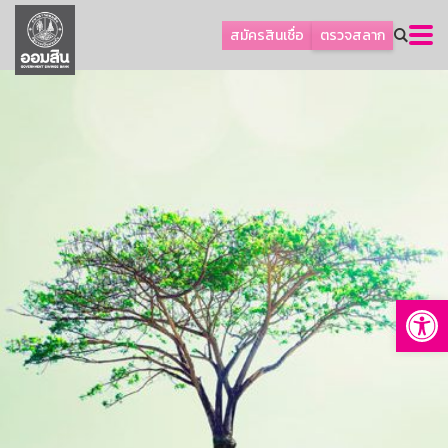
ลูกค้าธุรกิจ
สมัครสินเชื่อ
ตรวจสลาก
ลูกค้าผู้ประกอบรายย่อย
โปรโมชัน
ออมเพื่อสุข
เกี่ยวกับธนาคาร
การพัฒนาที่ยั่งยืน
ข่าวสาร
บริการทางการเงิน
Op
อื่นๆ
ติดต่อเรา
บริการออนไลน์
TH
EN
GSB Society