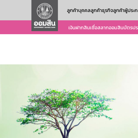
ลูกค้าบุคคล
ลูกค้าธุรกิจ
ลูกค้าผู้ปร
เงินฝาก
สินเชื่อ
สลากออมสิน
บัตร
ปร