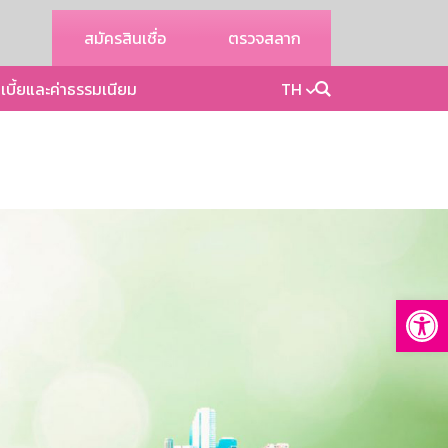
สมัครสินเชื่อ
ตรวจสลาก
เบี้ยและค่าธรรมเนียม
TH
Op