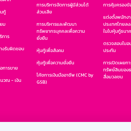
การบริหารจัดการผู้มีส่วนได้
การคุ้มครองข้
นกู้
ส่วนเสีย
แต่งตั้งพนักง
ียม
การบริหารและพัฒนา
ประเทศไทยลงล
ทรัพยากรบุคคลเพื่อความ
ในใบหุ้นกู้ธน
ริการ
ยั่งยืน
ตรวจสอบใบอน
ย่างรับผิดชอบ
หุ้นกู้เพื่อสังคม
ประกัน
หุ้นกู้เพื่อความยั่งยืน
การเปิดเผยการ
รอการขาย
ทรัพย์สินของธ
โค้ชการเงินมืออาชีพ (CMC by
สื่อมวลชน
ำนวณ - เงิน
GSB)
กงาน
Web HR
GSB Wisdom
M-Search
เข้าสู่ร