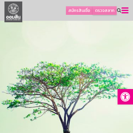
ลูกค้าธุรกิจ
สมัครสินเชื่อ
ตรวจสลาก
ลูกค้าผู้ประกอบรายย่อย
โปรโมชัน
ออมเพื่อสุข
เกี่ยวกับธนาคาร
การพัฒนาที่ยั่งยืน
ข่าวสาร
บริการทางการเงิน
Op
อื่นๆ
ติดต่อเรา
บริการออนไลน์
TH
EN
GSB Society