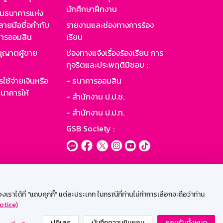
นักศึกษาฝึกงาน
านธนาคารแห่ง
ายมือชื่อกำกับ
รายงานและช่องทางการร้อง
าคารออมสิน
เรียน
ุญาตผู้ขาย
ช่องทางแจ้งเรื่องร้องเรียน การ
ทุจริตและประพฤติมิชอบ :
ใช้จ่ายเงินหรือ
- ธนาคารออมสิน
นาคารให้
- สำนักงาน ป.ป.ช.
- สำนักงาน ป.ป.ท.
GSB Society :
ะบบเน็ตเมล
ราได้ที่ "แถบคุกกี้” แต่ละประเภท ในกรณีที่ท่านไม่ทำการเลือกจะถือว่าท่าน
otice)
ปฏิเสธ
บันทึกความยินยอม
ยอมรับทั้งหมด