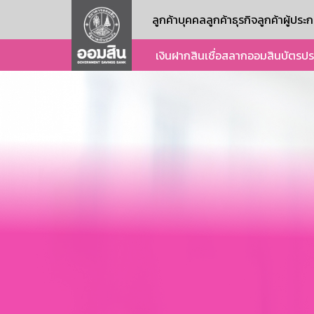
ลูกค้าบุคคล
ลูกค้าธุรกิจ
ลูกค้าผู้ปร
เงินฝาก
สินเชื่อ
สลากออมสิน
บัตร
ปร