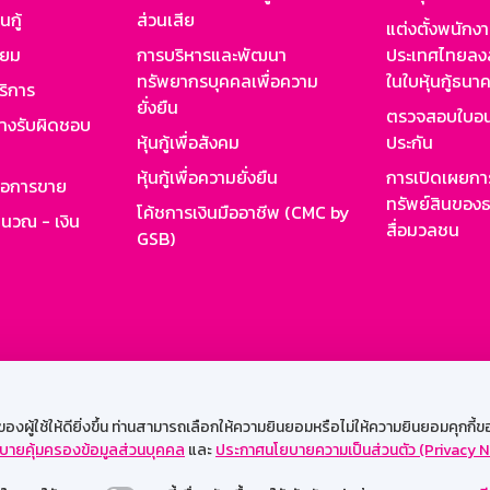
นกู้
ส่วนเสีย
แต่งตั้งพนักง
ียม
การบริหารและพัฒนา
ประเทศไทยลงล
ทรัพยากรบุคคลเพื่อความ
ในใบหุ้นกู้ธน
ริการ
ยั่งยืน
ตรวจสอบใบอน
ย่างรับผิดชอบ
หุ้นกู้เพื่อสังคม
ประกัน
หุ้นกู้เพื่อความยั่งยืน
การเปิดเผยการ
รอการขาย
ทรัพย์สินของธ
โค้ชการเงินมืออาชีพ (CMC by
ำนวณ - เงิน
สื่อมวลชน
GSB)
กงาน
Web HR
GSB Wisdom
M-Search
เข้าสู่ร
ผู้ใช้ให้ดียิ่งขึ้น ท่านสามารถเลือกให้ความยินยอมหรือไม่ให้ความยินยอมคุกกี้ของเ
บายคุ้มครองข้อมูลส่วนบุคคล
และ
ประกาศนโยบายความเป็นส่วนตัว (Privacy N
รองรับการใช้งานได้ดีบนเว็บบราวเซอร์