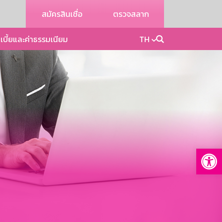
สมัครสินเชื่อ
ตรวจสลาก
เบี้ยและค่าธรรมเนียม
TH
Op