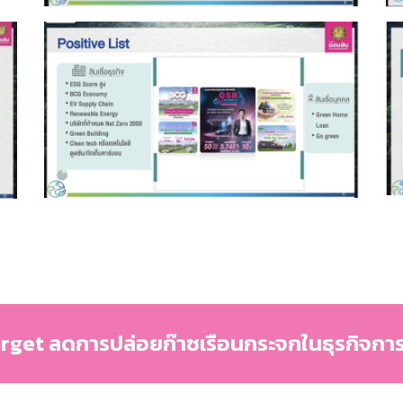
get ลดการปล่อยก๊าซเรือนกระจกในธุรกิจกา