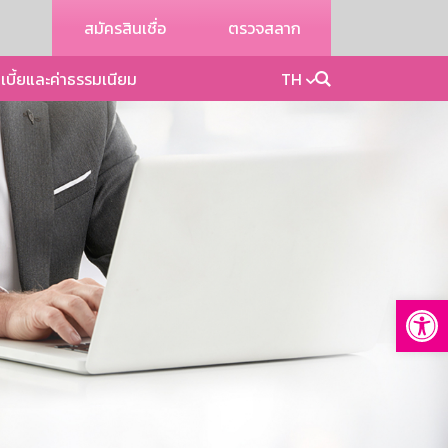
สมัครสินเชื่อ
ตรวจสลาก
เบี้ยและค่าธรรมเนียม
TH
Op