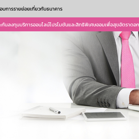
ะกอบการรายย่อย
เกี่ยวกับธนาคาร
ะกัน
ลงทุน
บริการออนไลน์
โปรโมชันและสิทธิพิเศษ
ออมเพื่อสุข
อัตราดอก