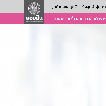
ลูกค้าบุคคล
ลูกค้าธุรกิจ
ลูกค้าผู้ปร
เงินฝาก
สินเชื่อ
สลากออมสิน
บัตร
ปร