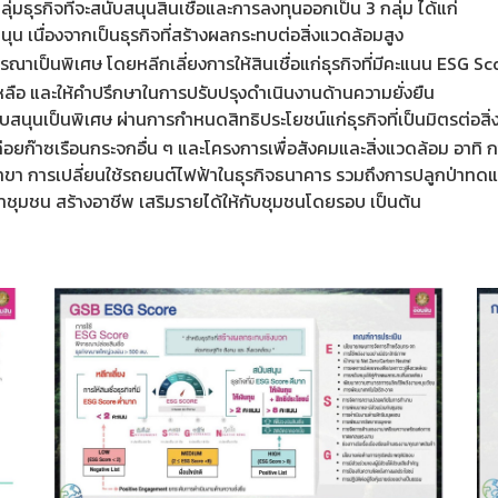
ุรกิจที่จะสนับสนุนสินเชื่อและการลงทุนออกเป็น 3 กลุ่ม ได้แก่
บสนุน เนื่องจากเป็นธุรกิจที่สร้างผลกระทบต่อสิ่งแวดล้อมสูง
ิจารณาเป็นพิเศษ โดยหลีกเลี่ยงการให้สินเชื่อแก่ธุรกิจที่มีคะแนน ESG
หลือ และให้คำปรึกษาในการปรับปรุงดำเนินงานด้านความยั่งยืน
สนับสนุนเป็นพิเศษ ผ่านการกำหนดสิทธิประโยชน์แก่ธุรกิจที่เป็นมิตรต่อสิ
ยก๊าซเรือนกระจกอื่น ๆ และโครงการเพื่อสังคมและสิ่งแวดล้อม อาทิ ก
 การเปลี่ยนใช้รถยนต์ไฟฟ้าในธุรกิจธนาคาร รวมถึงการปลูกป่าทดแทนป่
ชุมชน สร้างอาชีพ เสริมรายได้ให้กับชุมชนโดยรอบ เป็นต้น