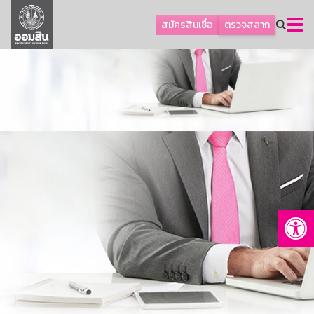
ลูกค้าธุรกิจ
สมัครสินเชื่อ
ตรวจสลาก
ลูกค้าผู้ประกอบรายย่อย
โปรโมชัน
ออมเพื่อสุข
เกี่ยวกับธนาคาร
การพัฒนาที่ยั่งยืน
ข่าวสาร
บริการทางการเงิน
Op
อื่นๆ
ติดต่อเรา
บริการออนไลน์
TH
EN
GSB Society