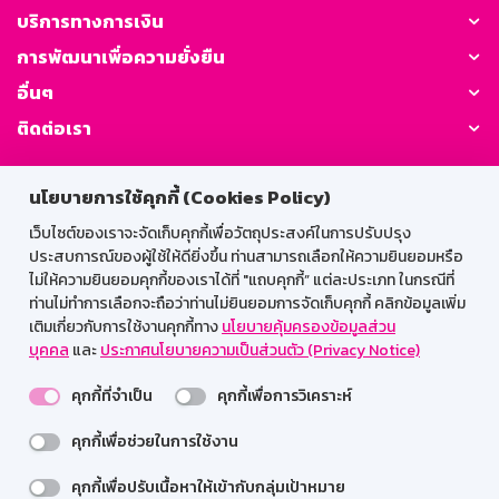
บริการทางการเงิน
การพัฒนาเพื่อความยั่งยืน
อื่นๆ
ติดต่อเรา
GSB Society:
นโยบายการใช้คุกกี้ (Cookies Policy)
เว็บไซต์ของเราจะจัดเก็บคุกกี้เพื่อวัตถุประสงค์ในการปรับปรุง
ประสบการณ์ของผู้ใช้ให้ดียิ่งขึ้น ท่านสามารถเลือกให้ความยินยอมหรือ
สำหรับพนักงาน
ไม่ให้ความยินยอมคุกกี้ของเราได้ที่ "แถบคุกกี้” แต่ละประเภท ในกรณีที่
ท่านไม่ทำการเลือกจะถือว่าท่านไม่ยินยอมการจัดเก็บคุกกี้ คลิกข้อมูลเพิ่ม
Web HR
GSB Wisdom
M-Search
เติมเกี่ยวกับการใช้งานคุกกี้ทาง
นโยบายคุ้มครองข้อมูลส่วน
บุคคล
และ
ประกาศนโยบายความเป็นส่วนตัว (Privacy Notice)
เข้าสู่ระบบเน็ตเมล
คุกกี้ที่จำเป็น
คุกกี้เพื่อการวิเคราะห์
คุกกี้เพื่อช่วยในการใช้งาน
รองรับการใช้งานได้ดีบนเว็บบราวเซอร์
คุกกี้เพื่อปรับเนื้อหาให้เข้ากับกลุ่มเป้าหมาย