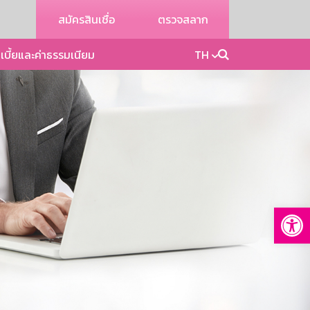
สมัครสินเชื่อ
ตรวจสลาก
เบี้ยและค่าธรรมเนียม
TH
Op