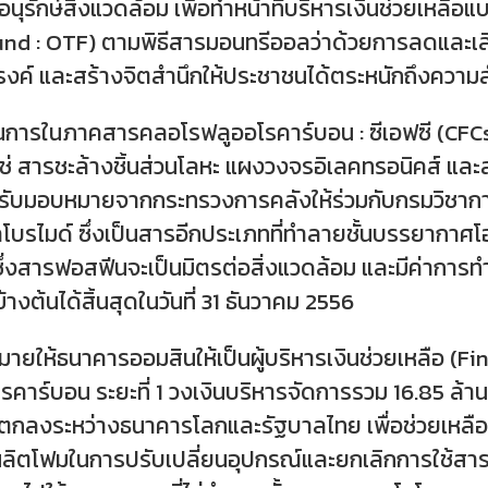
นุรักษ์สิ่งแวดล้อม เพื่อทำหน้าที่บริหารเงินช่วยเหลือแ
und : OTF) ตามพิธีสารมอนทรีออลว่าด้วยการลดและเ
รงค์ และสร้างจิตสำนึกให้ประชาชนได้ตระหนักถึงคว
การในภาคสารคลอโรฟลูออโรคาร์บอน : ซีเอฟซี (CFCs) ซึ
แช่ สารชะล้างชิ้นส่วนโลหะ แผงวงจรอิเลคทรอนิคส์ และส
้รับมอบหมายจากกระทรวงการคลังให้ร่วมกับกรมวิชาการ
ทิลโบรไมด์ ซึ่งเป็นสารอีกประเภทที่ทำลายชั้นบรรยากาศ
สารฟอสฟีนจะเป็นมิตรต่อสิ่งแวดล้อม และมีค่าการท
้างต้นได้สิ้นสุดในวันที่ 31 ธันวาคม 2556
ยให้ธนาคารออมสินให้เป็นผู้บริหารเงินช่วยเหลือ (
คาร์บอน ระยะที่ 1 วงเงินบริหารจัดการรวม 16.85 ล้า
อตกลงระหว่างธนาคารโลกและรัฐบาลไทย เพื่อช่วยเหลื
ิตโฟมในการปรับเปลี่ยนอุปกรณ์และยกเลิกการใช้สาร