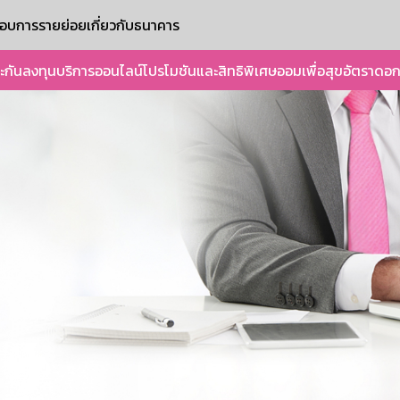
ะกอบการรายย่อย
เกี่ยวกับธนาคาร
ะกัน
ลงทุน
บริการออนไลน์
โปรโมชันและสิทธิพิเศษ
ออมเพื่อสุข
อัตราดอก