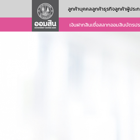
ลูกค้าบุคคล
ลูกค้าธุรกิจ
ลูกค้าผู้ปร
เงินฝาก
สินเชื่อ
สลากออมสิน
บัตร
ปร