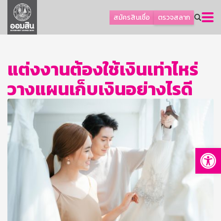
ลูกค้าธุรกิจ
สมัครสินเชื่อ
ตรวจสลาก
ลูกค้าผู้ประกอบรายย่อย
โปรโมชัน
แต่งงานต้องใช้เงินเท่าไหร่
ออมเพื่อสุข
วางแผนเก็บเงินอย่างไรดี
เกี่ยวกับธนาคาร
การพัฒนาที่ยั่งยืน
ข่าวสาร
บริการทางการเงิน
Op
อื่นๆ
ติดต่อเรา
บริการออนไลน์
TH
EN
GSB Society