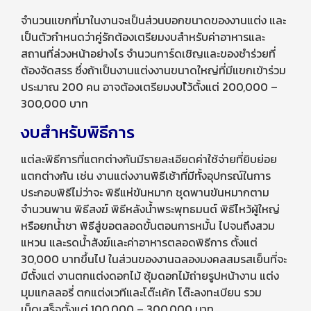
จำนวนแขกที่มาในงานจะเป็นส่วนบอกขนาดของงานแต่ง และ
เป็นตัวกำหนดว่าคู่รักต้องเตรียมงบสำหรับค่าอาหารและ
สถานที่ล่วงหน้าอย่างไร จำนวนการ์ดเชิญและของชำร่วยที่
ต้องจัดสรร ซึ่งถ้าเป็นงานแต่งงานขนาดใหญ่ที่มีแขกเข้าร่วม
ประมาณ 200 คน อาจต้องเตรียมงบไ้ว้ตั้งแต่ 200,000 –
300,000 บาท
งบสำหรับพิธีการ
แต่ละพิธีการที่แตกต่างกันมีรายละเอียดค่าใช้จ่ายที่ยิบย่อย
แตกต่างกัน เช่น งานแต่งงานพิธีเช้าที่มีทั้งอุปกรณ์ในการ
ประกอบพิธีไม่ว่าจะ พิธีแห่ขันหมาก ชุดพานขันหมากตาม
จำนวนพาน พิธีสงฆ์ พิธีหลังน้ำพระพุทธมนต์ พิธีไหว้ผู้ใหญ่
หรือยกน้ำชา พิธีสู่ขอตลอดขั้นตอนการหมั้น ไปจนถึงสวม
แหวน และรดน้ำสังฆ์และค่าอาหารตลอดพิธีการ ตั้งแต่
30,000 บาทขึ้นไป ในส่วนของงานฉลองมงคลสมรสเย็นที่จะ
มีตั้งแต่ งานตกแต่งดอกไม้ ซุ้มดอกไม้ถ่ายรูปหน้างาน แต่ง
มุมแกลลอรี่ ตกแต่งเวทีและโต๊ะเค้ก โต๊ะลงทะเบียน รวม
เบ็ดเสร็จตั้งแต่ 100,000 – 300,000 บาท