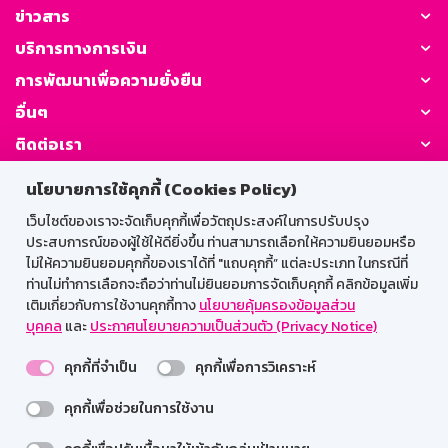
ข่าวสาร
บริการทางการเงิน
การพัฒนาเพื่อความยั่งยืน
อื่นๆ
ติดต่อเรา
นโยบายการใช้คุกกี้ (Cookies Policy)
GSB Society:
เว็บไซต์ของเราจะจัดเก็บคุกกี้เพื่อวัตถุประสงค์ในการปรับปรุง
ประสบการณ์ของผู้ใช้ให้ดียิ่งขึ้น ท่านสามารถเลือกให้ความยินยอมหรือ
ไม่ให้ความยินยอมคุกกี้ของเราได้ที่ "แถบคุกกี้” แต่ละประเภท ในกรณีที่
สำหรับพนักงาน
ท่านไม่ทำการเลือกจะถือว่าท่านไม่ยินยอมการจัดเก็บคุกกี้ คลิกข้อมูลเพิ่ม
เติมเกี่ยวกับการใช้งานคุกกี้ทาง
นโยบายคุ้มครองข้อมูลส่วน
Web HR
GSB Wisdom
M-Search
บุคคล
และ
ประกาศนโยบายความเป็นส่วนตัว (Privacy Notice)
เข้าสู่ระบบเน็ตเมล
คุกกี้ที่จำเป็น
คุกกี้เพื่อการวิเคราะห์
คุกกี้เพื่อช่วยในการใช้งาน