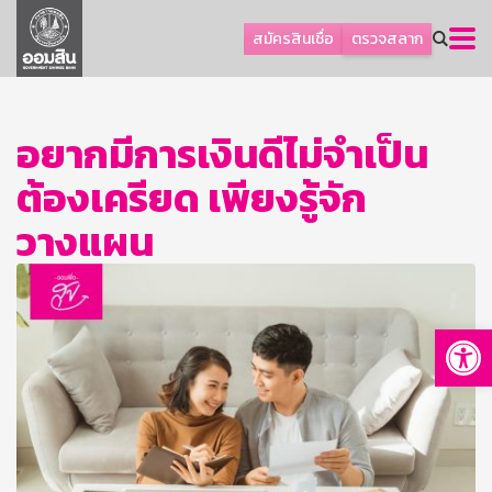
ลูกค้าธุรกิจ
สมัครสินเชื่อ
ตรวจสลาก
ลูกค้าผู้ประกอบรายย่อย
โปรโมชัน
อยากมีการเงินดีไม่จำเป็น
ออมเพื่อสุข
ต้องเครียด เพียงรู้จัก
เกี่ยวกับธนาคาร
การพัฒนาที่ยั่งยืน
วางแผน
ข่าวสาร
บริการทางการเงิน
Op
อื่นๆ
ติดต่อเรา
บริการออนไลน์
TH
EN
GSB Society