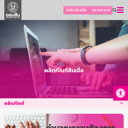
ลูกค้าธุรกิจ
สมัครสินเชื่อ
ตรวจสลาก
ลูกค้าผู้ประกอบรายย่อย
โปรโมชัน
ออมเพื่อสุข
เกี่ยวกับธนาคาร
การพัฒนาที่ยั่งยืน
ข่าวสาร
ผลิตภัณฑ์สินเชื่อ
บริการทางการเงิน
Op
อื่นๆ
ติดต่อเรา
ผลิตภัณฑ์
บริการออนไลน์
TH
EN
คำนวณความต้องการ
GSB Society