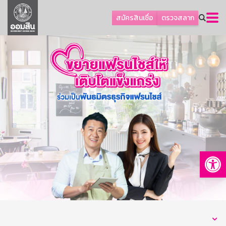
ลูกค้าธุรกิจ
สมัครสินเชื่อ
ตรวจสลาก
ลูกค้าผู้ประกอบรายย่อย
โปรโมชัน
ออมเพื่อสุข
เกี่ยวกับธนาคาร
การพัฒนาที่ยั่งยืน
ข่าวสาร
บริการทางการเงิน
Op
อื่นๆ
ติดต่อเรา
บริการออนไลน์
TH
EN
GSB Society