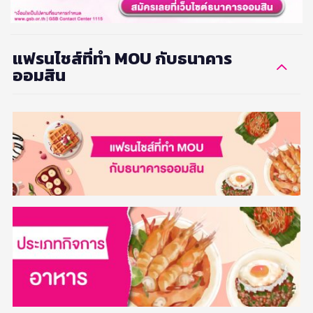
แฟรนไชส์ที่ทำ MOU กับธนาคาร
ออมสิน